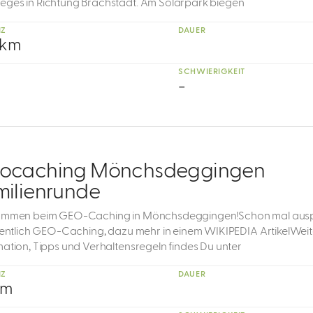
ges in Richtung Brachstadt. Am Solarpark biegen
NZ
DAUER
 km
SCHWIERIGKEIT
-
ocaching Mönchsdeggingen
milienrunde
ommen beim GEO-Caching in Mönchsdeggingen!Schon mal aus
igentlich GEO-Caching, dazu mehr in einem WIKIPEDIA ArtikelWei
mation, Tipps und Verhaltensregeln findes Du unter
NZ
DAUER
km