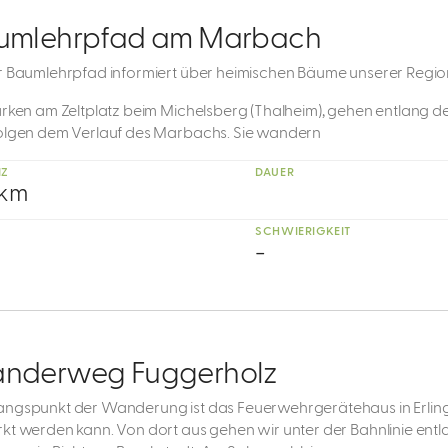
umlehrpfad am Marbach
r Baumlehrpfad informiert über heimischen Bäume unserer Regio
arken am Zeltplatz beim Michelsberg (Thalheim), gehen entlang de
olgen dem Verlauf des Marbachs. Sie wandern
NZ
DAUER
 km
SCHWIERIGKEIT
-
nderweg Fuggerholz
ngspunkt der Wanderung ist das Feuerwehrgerätehaus in Erlin
kt werden kann. Von dort aus gehen wir unter der Bahnlinie entl