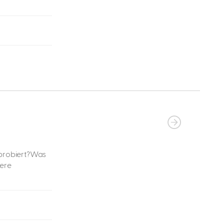
probiert?Was
tere