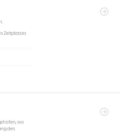
n.
s Zeltplatzes
gshofen, wo
ang des