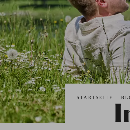
STARTSEITE
BL
I