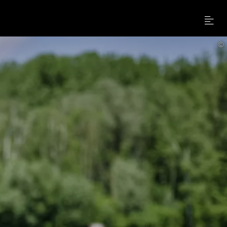
Menu
©