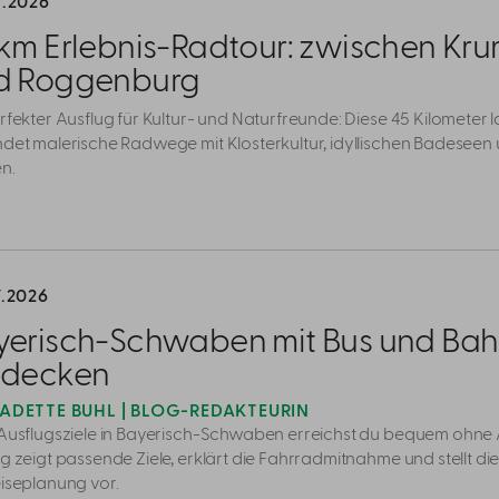
7.2026
 km Erlebnis-Radtour: zwischen K
d Roggenburg
rfekter Ausflug für Kultur- und Naturfreunde: Diese 45 Kilometer 
ndet malerische Radwege mit Klosterkultur, idyllischen Badeseen
n.
7.2026
yerisch-Schwaben mit Bus und Ba
tdecken
ADETTE BUHL | BLOG-REDAKTEURIN
 Ausflugsziele in Bayerisch-Schwaben erreichst du bequem ohne 
ag zeigt passende Ziele, erklärt die Fahrradmitnahme und stellt d
eiseplanung vor.