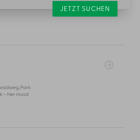
JETZT SUCHEN
uradweg, Park
k – hier musst