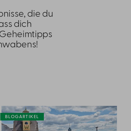
nisse, die du
ass dich
, Geheimtipps
hwabens!
BLOGARTIKEL