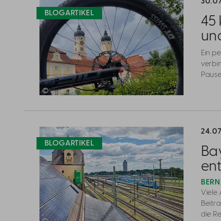
30.0
BLOGARTIKEL
45
un
Ein pe
verbi
Pause
©
Blogartikel
lesen
24.0
BLOGARTIKEL
Ba
en
BERN
Viele
Beitr
die R