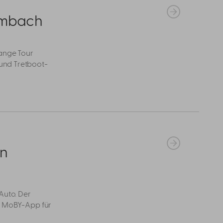
rumbach
lange Tour
 und Tretboot-
hn
Auto. Der
ie MoBY-App für