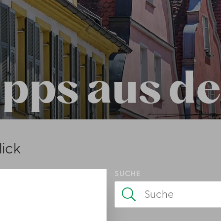
pps aus de
lick
SUCHE
Suche