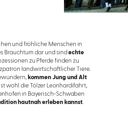
chen und fröhliche Menschen in
hes Brauchtum dar und sind
echte
rozessionen zu Pferde finden zu
zpatron landwirtschaftlicher Tiere.
bewundern,
kommen Jung und Alt
ist wohl die Tölzer Leonhardifahrt,
nchenhofen in Bayerisch-Schwaben
adition hautnah erleben kannst
.