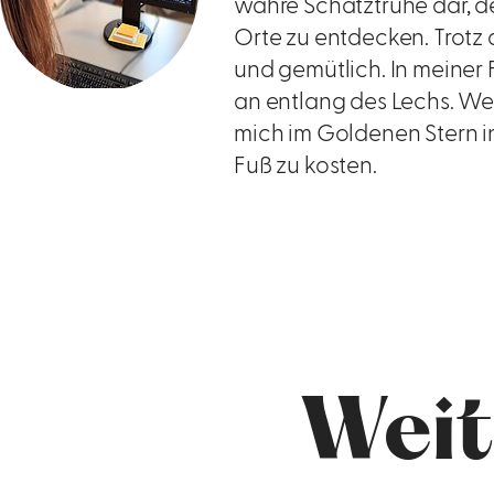
wahre Schatztruhe dar, de
Orte zu entdecken. Trotz 
und gemütlich. In meiner 
an entlang des Lechs. Wen
mich im Goldenen Stern i
Fuß zu kosten.
Weit