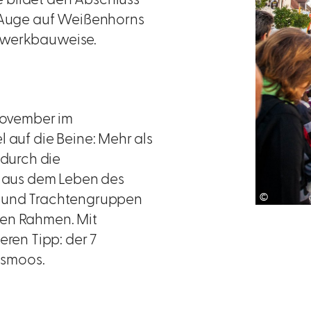
n Auge auf Weißenhorns
chwerkbauweise.
 November im
iel auf die Beine: Mehr als
durch die
 aus dem Leben des
©
en und Trachtengruppen
len Rahmen. Mit
en Tipp: der 7
ssmoos.