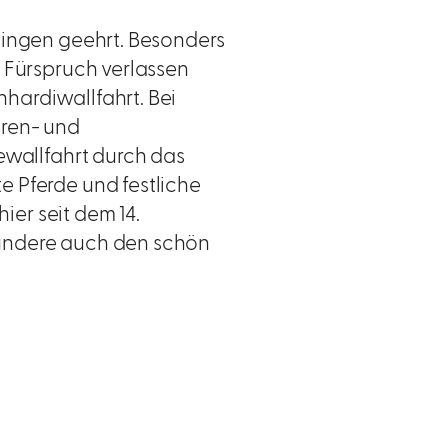
uingen geehrt. Besonders
n Fürspruch verlassen
hardiwallfahrt. Bei
aren- und
ewallfahrt durch das
e Pferde und festliche
hier seit dem 14.
wundere auch den schön