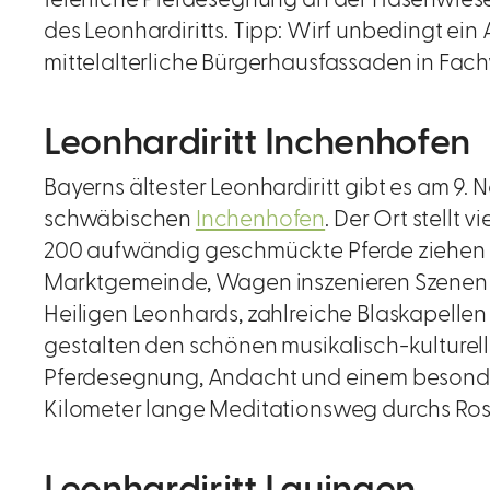
des Leonhardiritts. Tipp: Wirf unbedingt ei
mittelalterliche Bürgerhausfassaden in Fa
Leonhardiritt Inchenhofen
Bayerns ältester Leonhardiritt gibt es am 9.
schwäbischen
Inchenhofen
. Der Ort stellt v
200 aufwändig geschmückte Pferde ziehen 
Marktgemeinde, Wagen inszenieren Szenen
Heiligen Leonhards, zahlreiche Blaskapell
gestalten den schönen musikalisch-kulturel
Pferdesegnung, Andacht und einem besonder
Kilometer lange Meditationsweg durchs Ro
Leonhardiritt Lauingen