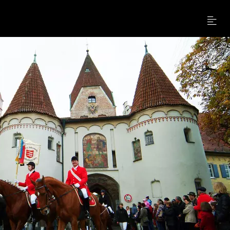
Menu
©