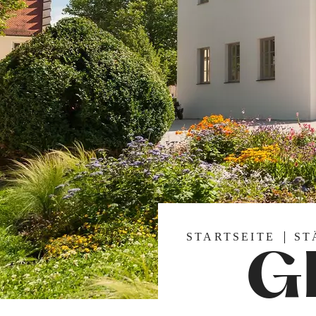
STARTSEITE
ST
Gl