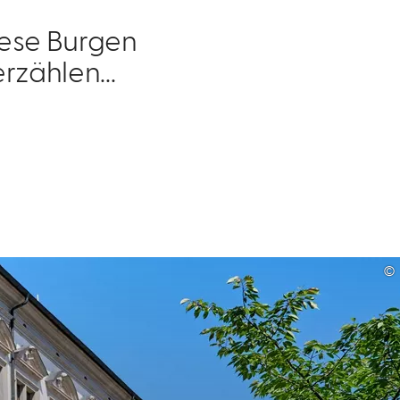
iese Burgen
rzählen...
©