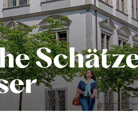
che Schätz
ser