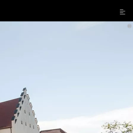
Menu
©