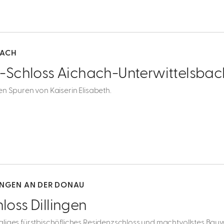
HACH
i-Schloss Aichach-Unterwittelsbac
en Spuren von Kaiserin Elisabeth.
INGEN AN DER DONAU
loss Dillingen
liges fürstbischöfliches Residenzschloss und machtvollstes Bauw