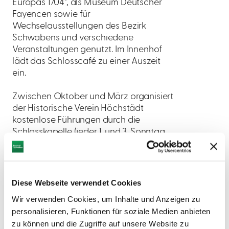
Europas 1704", als Museum Deutscher
Fayencen sowie für
Wechselausstellungen des Bezirk
Schwabens und verschiedene
Veranstaltungen genutzt. Im Innenhof
lädt das Schlosscafé zu einer Auszeit
ein.
Zwischen Oktober und März organisiert
der Historische Verein Höchstädt
kostenlose Führungen durch die
Schlosskapelle (jeder 1. und 3. Sonntag
im Montag 14 bis 17 Uhr und nach
Vereinbarung). Anmeldung und Info
unter +49 9074 / 5262. Individual-,
Themen- und Gruppenführungen sind
Diese Webseite verwendet Cookies
auf Anfrage bei der Schlossverwaltung
Wir verwenden Cookies, um Inhalte und Anzeigen zu
buchbar.
personalisieren, Funktionen für soziale Medien anbieten
zu können und die Zugriffe auf unsere Website zu