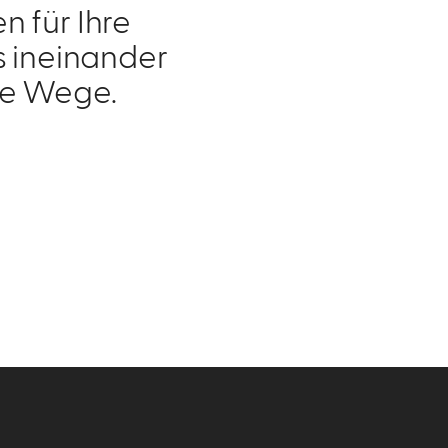
n für Ihre
s ineinander
che Wege.