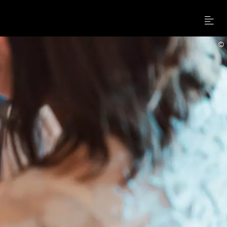
Menu
©