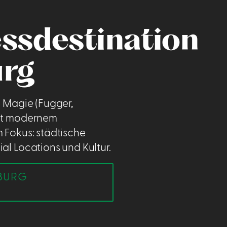
ssdestination
rg
e Magie (Fugger,
mit modernem
 Fokus: städtische
al Locations und Kultur.
BURG