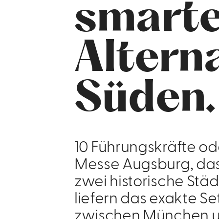
smart
Altern
Süden.
10 Führungskräfte od
Messe Augsburg, das 
zwei historische Stä
liefern das exakte Set
zwischen München un