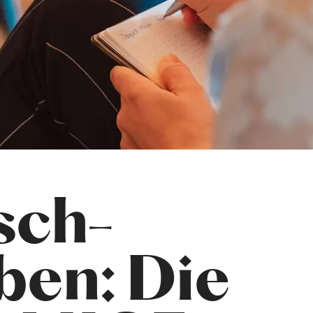
sch-
en: Die