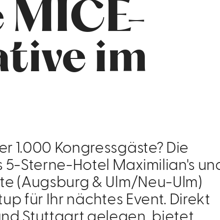
e MICE-
ative im
er 1.000 Kongressgäste? Die
5-Sterne-Hotel Maximilian's un
dte (Augsburg & Ulm/Neu-Ulm)
up für Ihr nächtes Event. Direkt
d Stuttgart gelegen, bietet