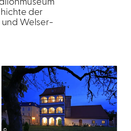
 Ballonmuseum
chichte der
- und Welser-
©