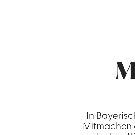
M
In Bayeris
Mitmachen e