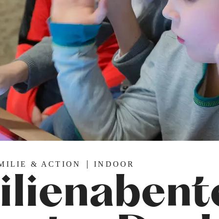
MILIE & ACTION
INDOOR
ilienabent