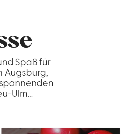
sse
nd Spaß für
in Augsburg,
i spannenden
u-Ulm...