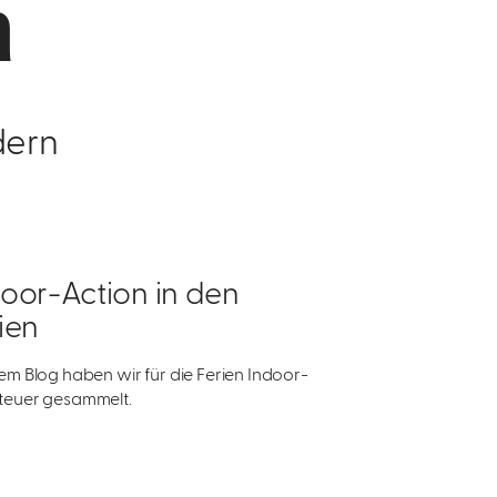
h
dern
oor-Action in den
ien
em Blog haben wir für die Ferien Indoor-
euer gesammelt.