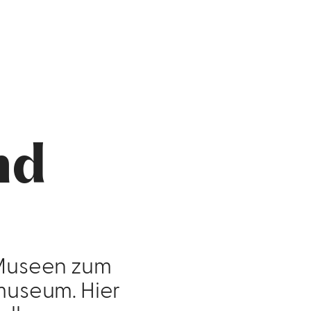
nd
 Museen zum
museum. Hier