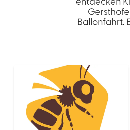
entdecken Ki
Gersthofen
Ballonfahrt.