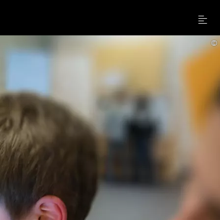
Menu
©