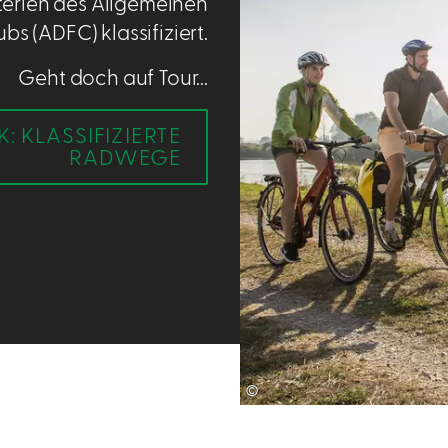
terien des Allgemeinen
s (ADFC) klassifiziert.
Geht doch auf Tour...
: KLASSIFIZIERTE
RADWEGE
©