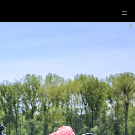
Menu
©