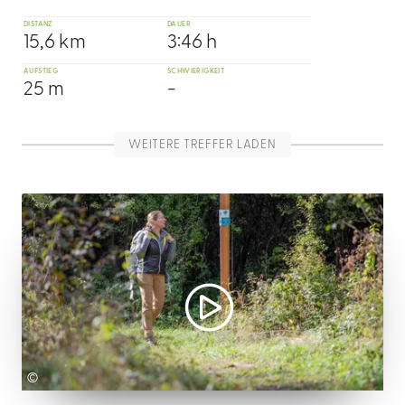
DISTANZ
DAUER
15,6 km
3:46 h
AUFSTIEG
SCHWIERIGKEIT
25 m
-
WEITERE TREFFER LADEN
©