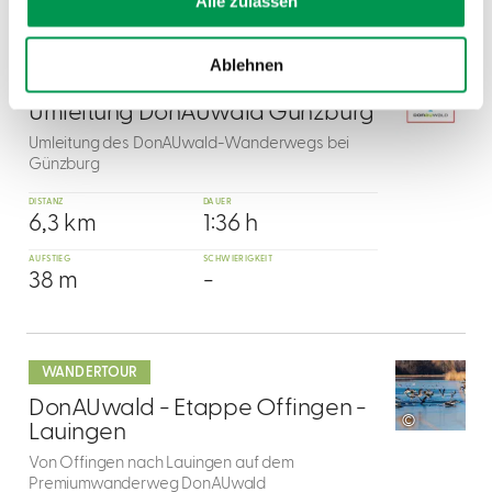
Alle zulassen
mehr
dazu
Ablehnen
WANDERTOUR
2
Umleitung DonAUwald Günzburg
Umleitung des DonAUwald-Wanderwegs bei
Günzburg
DISTANZ
DAUER
6,3 km
1:36 h
AUFSTIEG
SCHWIERIGKEIT
38 m
-
mehr
dazu
WANDERTOUR
3
DonAUwald - Etappe Offingen -
©
Lauingen
Von Offingen nach Lauingen auf dem
Premiumwanderweg DonAUwald