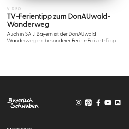
VIDEO
TV-Ferientipp zum DonAUwald-
Um diesen Inhalt sehen zu können, musst Du
Wanderweg
unseren Cookies zustimmen.
Auch in SAT.1 Bayern ist der DonAUwald-
Wanderweg ein besonderer Ferien-Freizeit-Tipp...
COOKIE-EINWILLIGUNG
ÄNDERN
Instagram
Pinterest
Facebook
YouTube
Blo