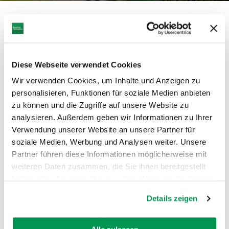
AUF DER KARTE ZEIGEN
Diese Webseite verwendet Cookies
Wir verwenden Cookies, um Inhalte und Anzeigen zu
personalisieren, Funktionen für soziale Medien anbieten
mehr
zu können und die Zugriffe auf unsere Website zu
dazu
analysieren. Außerdem geben wir Informationen zu Ihrer
WANDERTOUR
Verwendung unserer Website an unsere Partner für
1
DonAUwald - Etappe Günzburg -
©
soziale Medien, Werbung und Analysen weiter. Unsere
Offingen
Partner führen diese Informationen möglicherweise mit
Von Günzburg nach Offingen auf dem
weiteren Daten zusammen, die Sie ihnen bereitgestellt
Premiumwanderweg DonAUwald
haben oder die sie im Rahmen Ihrer Nutzung der Dienste
DISTANZ
DAUER
gesammelt haben.
11,8 km
2:53 h
Details zeigen
AUFSTIEG
SCHWIERIGKEIT
32 m
-