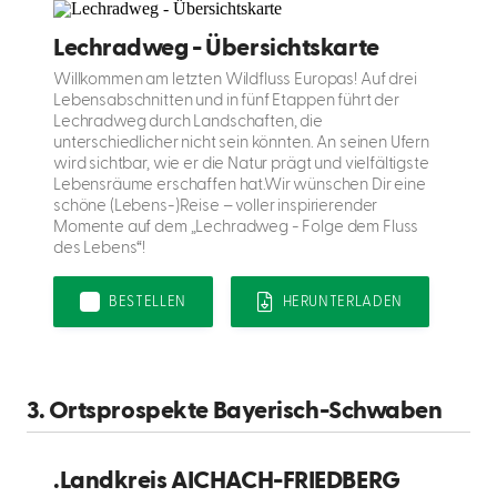
Lechradweg - Übersichtskarte
Willkommen am letzten Wildfluss Europas! Auf drei
Lebensabschnitten und in fünf Etappen führt der
Lechradweg durch Landschaften, die
unterschiedlicher nicht sein könnten. An seinen Ufern
wird sichtbar, wie er die Natur prägt und vielfältigste
Lebensräume erschaffen hat.Wir wünschen Dir eine
schöne (Lebens-)Reise – voller inspirierender
Momente auf dem „Lechradweg - Folge dem Fluss
des Lebens“!
BESTELLEN
HERUNTERLADEN
3. Ortsprospekte Bayerisch-Schwaben
.Landkreis AICHACH-FRIEDBERG