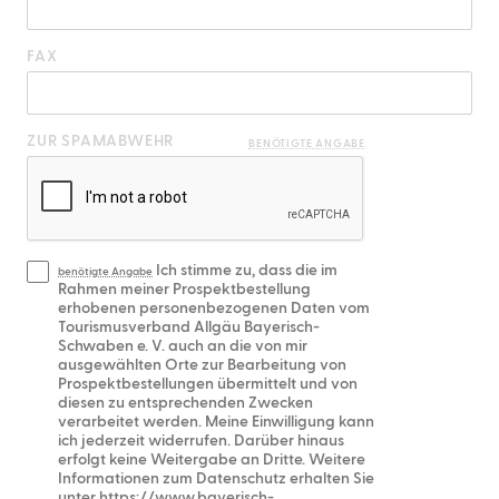
FAX
ZUR SPAMABWEHR
BENÖTIGTE ANGABE
Ich stimme zu, dass die im
benötigte Angabe
Rahmen meiner Prospektbestellung
erhobenen personenbezogenen Daten vom
Tourismusverband Allgäu Bayerisch-
Schwaben e. V. auch an die von mir
ausgewählten Orte zur Bearbeitung von
Prospektbestellungen übermittelt und von
diesen zu entsprechenden Zwecken
verarbeitet werden. Meine Einwilligung kann
ich jederzeit widerrufen. Darüber hinaus
erfolgt keine Weitergabe an Dritte. Weitere
Informationen zum Datenschutz erhalten Sie
unter https://www.bayerisch-