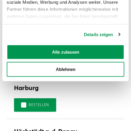
Gundelfingen a. d. Donau
soziale Medien, Werbung und Analysen weiter. Unsere
Partner führen diese Informationen möglicherweise mit
weiteren Daten zusammen, die Sie ihnen bereitgestellt
BESTELLEN
haben oder die sie im Rahmen Ihrer Nutzung der Dienste
gesammelt haben.
Details zeigen
Günzburg
Alle zulassen
BESTELLEN
Ablehnen
Harburg
BESTELLEN