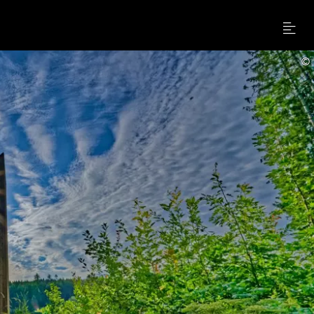
Menu
©