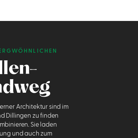
ERGWÖHNLICHEN W
llen-
ndweg
rner Architektur sind im
d Dillingen zu finden
mbinieren. Sie laden
nnung und auch zum