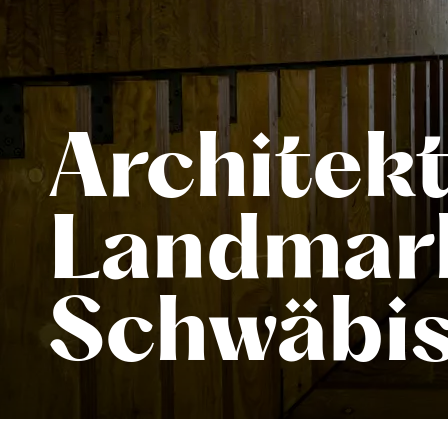
Architek
Landmar
Schwäbis