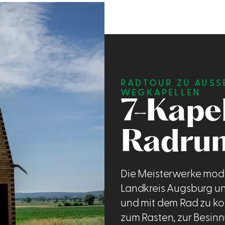
RADTOUR ZU AUSS
EGKAPELLEN
7-Kape
Radru
Die Meisterwerke mode
Landkreis Augsburg un
und mit dem Rad zu ko
zum Rasten, zur Besi