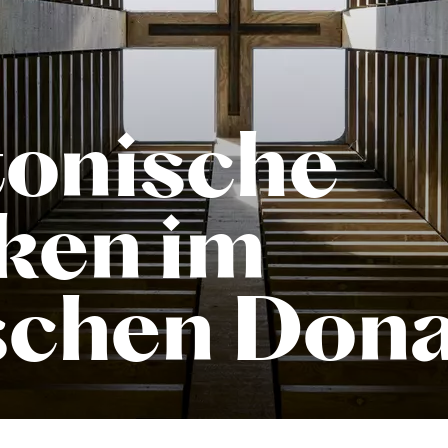
tonische
ken im
chen Dona