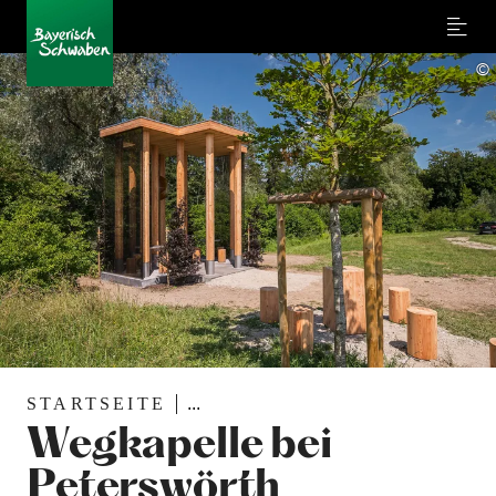
Menu
©
STARTSEITE
...
Wegkapelle bei
Peterswörth