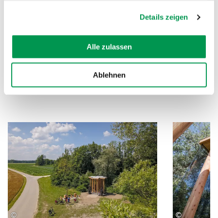
direkte Anfahrt mit dem Auto sollte
gesammelt haben.
möglichst vermieden werden. Bitte
Details zeigen
nutzen Sie etwaige alternative
Parkmöglichkeiten bzw. kommen Sie zu
Alle zulassen
Fuß oder mit dem Fahrrad. Vielen Dank
für Ihr Verständnis!
Ablehnen
©
©