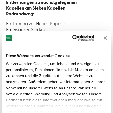
Entfernungen zu nächstgelegenen
Kapellen am Sieben Kapellen
Radrundweg:
Entfernung zur Huber-Kapelle
Emersacker: 21,5 km
Entfernung zur Lattke-Kapelle
Oberbechingen: 24,5 km
Parkmöglichkeiten:
Diese Webseite verwendet Cookies
begrenzte Anzahl an Parkplätzen vor Ort
Wir verwenden Cookies, um Inhalte und Anzeigen zu
Parkplatz am Wünschsee, Offinger
personalisieren, Funktionen für soziale Medien anbieten
Straße, N48.52151 E10.36285, Entfernung
zu können und die Zugriffe auf unsere Website zu
zur Kapelle 1,6 km
analysieren. Außerdem geben wir Informationen zu Ihrer
Verwendung unserer Website an unsere Partner für
Bitte beachten Sie: Insbesondere an
soziale Medien, Werbung und Analysen weiter. Unsere
Wochenenden und Feiertagen kann es
Partner führen diese Informationen möglicherweise mit
zu einem erhöhten
weiteren Daten zusammen, die Sie ihnen bereitgestellt
Besucheraufkommen kommen. Die
haben oder die sie im Rahmen Ihrer Nutzung der Dienste