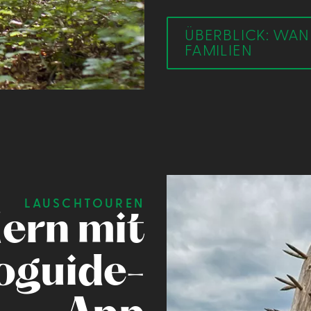
ÜBERBLICK: WA
FAMILIEN
LAUSCHTOUREN
ern mit
oguide-