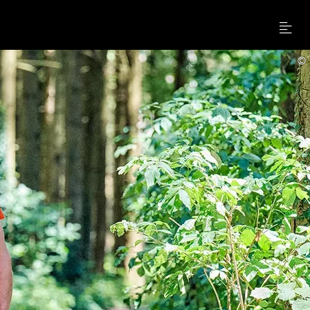
Menu
©