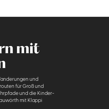
n mit
n
 Wanderungen und
outen für Groß und
hrpfade und die Kinder-
auwörth mit Klappi