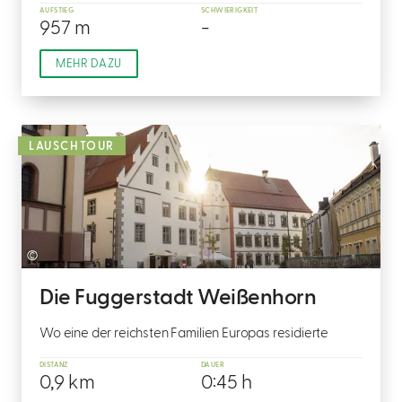
AUFSTIEG
SCHWIERIGKEIT
957 m
-
MEHR DAZU
LAUSCHTOUR
©
Die Fuggerstadt Weißenhorn
Wo eine der reichsten Familien Europas residierte
DISTANZ
DAUER
0,9 km
0:45 h