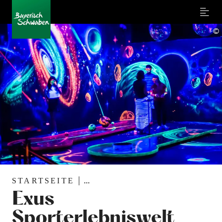
Menu
©
STARTSEITE
...
Exus
Sporterlebniswelt