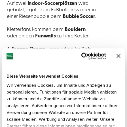
Auf zwei
Indoor-Soccerplätzen
wird
gebolzt, egal ob im Fußballdress oder in
einer Riesenbubble beim
Bubble Soccer
.
Kletterfans kommen beim
Bouldern
oder an den
Funwalls
auf ihre Kosten.
4
Escape-Rooms
versprechen für Kids
und Erwachsene Rätselspaß mit
Gruselfaktor.
Bei den
TEAM-UP!-Room-Challenges
Diese Webseite verwendet Cookies
spielen sich mehrere Teams in
Wir verwenden Cookies, um Inhalte und Anzeigen zu
spannenden Battles durch 14
personalisieren, Funktionen für soziale Medien anbieten
aufregende Spiele.
zu können und die Zugriffe auf unsere Website zu
analysieren. Außerdem geben wir Informationen zu Ihrer
Verwendung unserer Website an unsere Partner für
Die Exus-Abenteuer kann man auch im
soziale Medien, Werbung und Analysen weiter. Unsere
Rahmen von Gruppenevents, beim
Partner führen diese Informationen möglicherweise mit