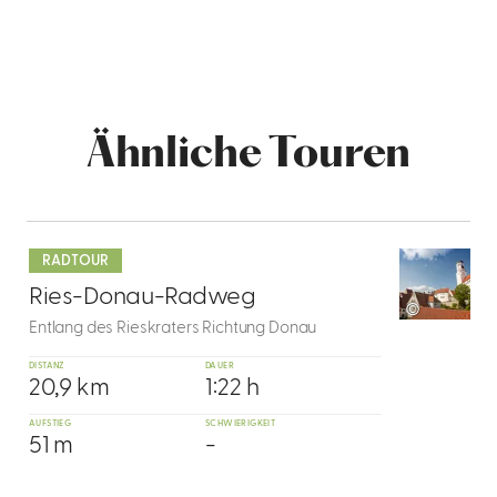
Ähnliche Touren
mehr
dazu
RADTOUR
1
Ries-Donau-Radweg
©
Entlang des Rieskraters Richtung Donau
DISTANZ
DAUER
20,9 km
1:22 h
AUFSTIEG
SCHWIERIGKEIT
51 m
-