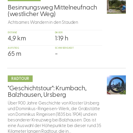
9
Besinnungsweg Mittelneufnach
©
(westlicher Weg)
Achtsames Wandern in den Stauden
DISTANZ
DAUER
4,9 km
1:19 h
AUFSTIEG
SCHWIERIGKEIT
65 m
-
mehr
dazu
RADTOUR
10
"Geschichtstour": Krumbach,
Balzhausen, Ursberg
Über 900 Jahre Geschichte von Kloster Ursberg
und Dominikus-Ringeisen-Werk, die Grabstätte
von Dominikus Ringeisen (1835 bis 1904) und ein
besonderer Kreuzweg bei Balzhausen: Das ist
eine Auswahl der Höhepunkte bei dieser rund 35
Kilometer langen Radtour, die in...