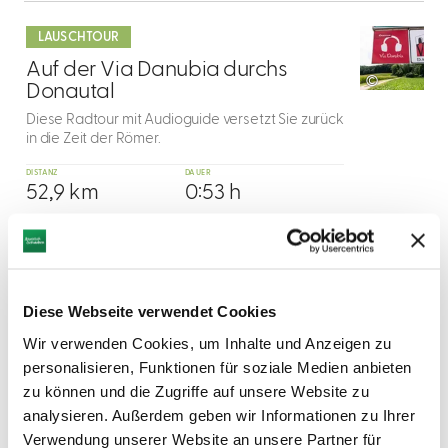
mehr
dazu
LAUSCHTOUR
2
Auf der Via Danubia durchs
©
Donautal
Diese Radtour mit Audioguide versetzt Sie zurück
in die Zeit der Römer.
DISTANZ
DAUER
52,9 km
0:53 h
AUFSTIEG
SCHWIERIGKEIT
177 m
-
mehr
Diese Webseite verwendet Cookies
dazu
RADTOUR
Wir verwenden Cookies, um Inhalte und Anzeigen zu
3
GlücksRAD. In Günzburg - große
personalisieren, Funktionen für soziale Medien anbieten
©
Radrundtour
zu können und die Zugriffe auf unsere Website zu
Die große Runde um Günzburg verbindet
analysieren. Außerdem geben wir Informationen zu Ihrer
Naturgenuss, Kultur und spektakuläre Ausblicke.
Verwendung unserer Website an unsere Partner für