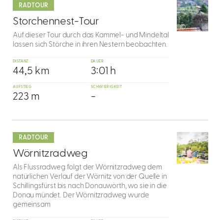
RADTOUR
5
Storchennest-Tour
©
Auf dieser Tour durch das Kammel- und Mindeltal
lassen sich Störche in ihren Nestern beobachten.
DISTANZ
DAUER
44,5 km
3:01 h
AUFSTIEG
SCHWIERIGKEIT
223 m
-
mehr
dazu
RADTOUR
6
Wörnitzradweg
Als Flussradweg folgt der Wörnitzradweg dem
natürlichen Verlauf der Wörnitz von der Quelle in
Schillingsfürst bis nach Donauwörth, wo sie in die
Donau mündet. Der Wörnitzradweg wurde
gemeinsam