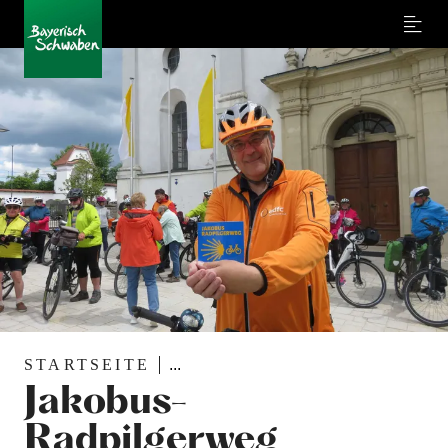
Menu
STARTSEITE
...
Jakobus-
Radpilgerweg