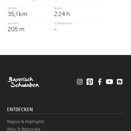
DISTANZ
DAUER
35,1 km
2:24 h
AUFSTIEG
SCHWIERIGKEIT
205 m
-
Instagram
Pinterest
Facebook
YouTube
Blo
ENTDECKEN
Region & Highlights
Aktiv & Naturziele