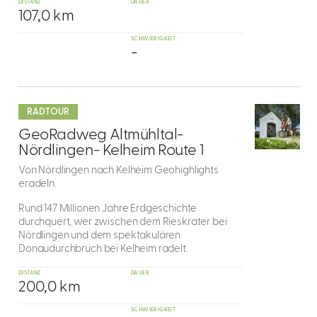
DISTANZ
DAUER
107,0 km
SCHWIERIGKEIT
-
mehr
dazu
RADTOUR
7
GeoRadweg Altmühltal-
Nördlingen- Kelheim Route 1
Von Nördlingen nach Kelheim Geohighlights
eradeln.
Rund 147 Millionen Jahre Erdgeschichte
durchquert, wer zwischen dem Rieskrater bei
Nördlingen und dem spektakulären
Donaudurchbruch bei Kelheim radelt.
DISTANZ
DAUER
200,0 km
SCHWIERIGKEIT