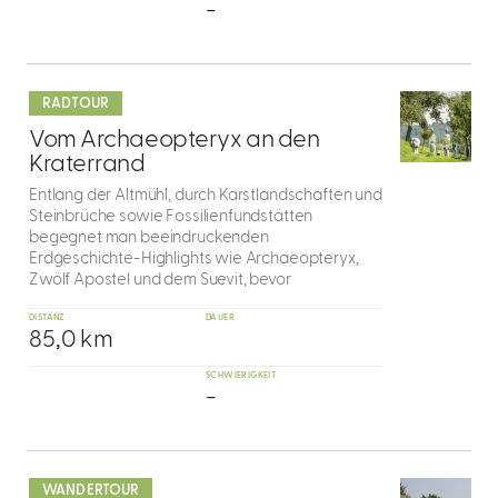
-
mehr
dazu
RADTOUR
8
Vom Archaeopteryx an den
Kraterrand
Entlang der Altmühl, durch Karstlandschaften und
Steinbrüche sowie Fossilienfundstätten
begegnet man beeindruckenden
Erdgeschichte-Highlights wie Archaeopteryx,
Zwölf Apostel und dem Suevit, bevor
DISTANZ
DAUER
85,0 km
SCHWIERIGKEIT
-
mehr
dazu
WANDERTOUR