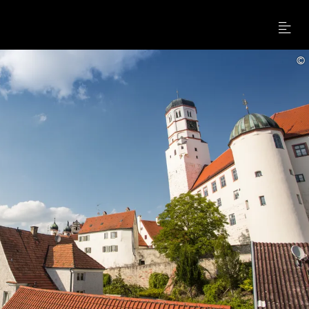
Menu
©