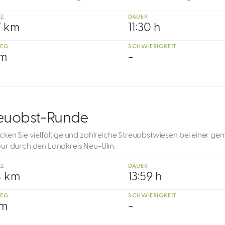
NZ
DAUER
7 km
11:30 h
IEG
SCHWIERIGKEIT
 m
-
reuobst-Runde
cken Sie vielfältige und zahlreiche Streuobstwiesen bei einer ge
ur durch den Landkreis Neu-Ulm.
NZ
DAUER
4 km
13:59 h
IEG
SCHWIERIGKEIT
 m
-