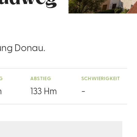
tung Donau.
EG
ABSTIEG
SCHWIERIGKEIT
m
133 Hm
-