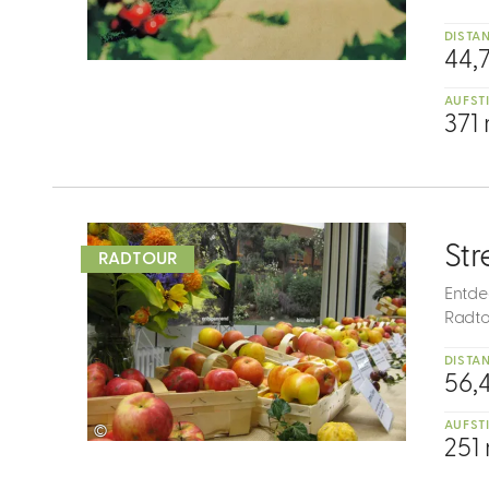
DISTA
44,
AUFST
371
mehr
dazu
2
St
RADTOUR
Entde
Radto
DISTA
56,
AUFST
©
251