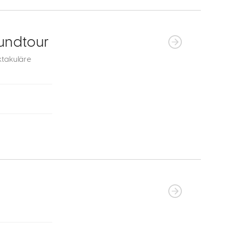
undtour
ktakuläre