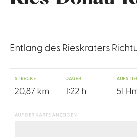
Entlang des Rieskraters Rich
STRECKE
DAUER
AUFSTI
20,87 km
1:22 h
51 H
AUF DER KARTE ANZEIGEN