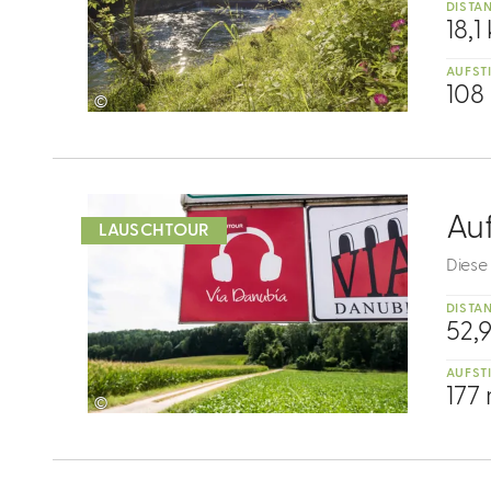
DISTA
18,1
AUFST
108
©
mehr
dazu
5
Au
LAUSCHTOUR
Diese 
DISTA
52,
AUFST
177
©
mehr
dazu