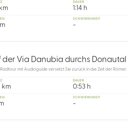
NZ
DAUER
 km
1:14 h
IEG
SCHWIERIGKEIT
 m
-
f der Via Danubia durchs Donautal
Radtour mit Audioguide versetzt Sie zurück in die Zeit der Römer.
NZ
DAUER
9 km
0:53 h
IEG
SCHWIERIGKEIT
 m
-