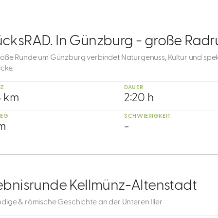
ücksRAD. In Günzburg - große Radr
roße Runde um Günzburg verbindet Naturgenuss, Kultur und spe
cke.
NZ
DAUER
8 km
2:20 h
IEG
SCHWIERIGKEIT
 m
-
ebnisrunde Kellmünz-Altenstadt
dige & römische Geschichte an der Unteren Iller