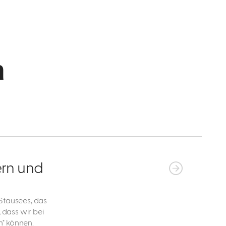
n
rn und
Stausees, das
 dass wir bei
n" können.