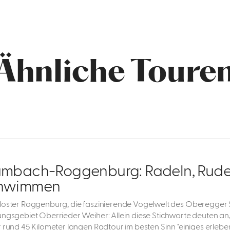
Ähnliche Toure
umbach-Roggenburg: Radeln, Rude
hwimmen
loster Roggenburg, die faszinierende Vogelwelt des Oberegger 
ungsgebiet Oberrieder Weiher: Allein diese Stichworte deuten an,
r rund 45 Kilometer langen Radtour im besten Sinn "einiges erlebe