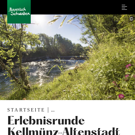
Menu
©
STARTSEITE
...
Erlebnisrunde
Kellmünz-Altenstadt