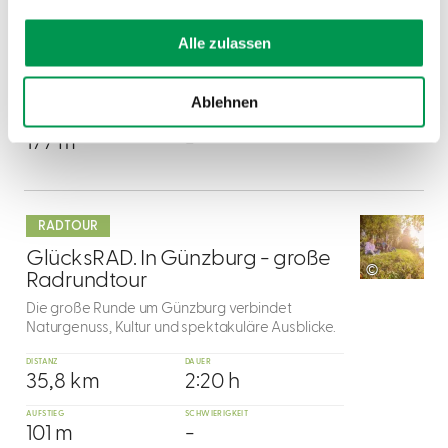
Diese Radtour mit Audioguide versetzt Sie zurück
in die Zeit der Römer.
Alle zulassen
DISTANZ
DAUER
52,9 km
0:53 h
Ablehnen
AUFSTIEG
SCHWIERIGKEIT
177 m
-
mehr
dazu
RADTOUR
3
GlücksRAD. In Günzburg - große
©
Radrundtour
Die große Runde um Günzburg verbindet
Naturgenuss, Kultur und spektakuläre Ausblicke.
DISTANZ
DAUER
35,8 km
2:20 h
AUFSTIEG
SCHWIERIGKEIT
101 m
-