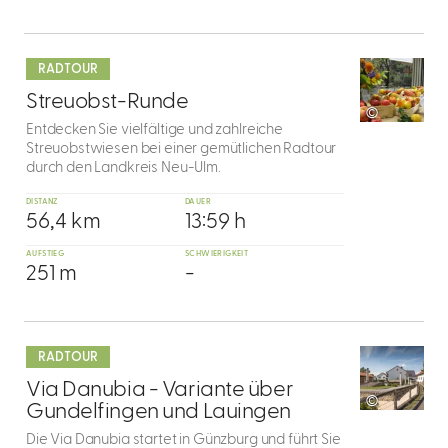
mehr
dazu
RADTOUR
4
Streuobst-Runde
©
Entdecken Sie vielfältige und zahlreiche
Streuobstwiesen bei einer gemütlichen Radtour
durch den Landkreis Neu-Ulm.
DISTANZ
DAUER
56,4 km
13:59 h
AUFSTIEG
SCHWIERIGKEIT
251 m
-
mehr
dazu
RADTOUR
5
Via Danubia - Variante über
©
Gundelfingen und Lauingen
Die Via Danubia startet in Günzburg und führt Sie