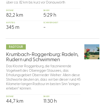
über ca. 82 km bis kurz vor Donauwörth
DISTANZ
DAUER
82,2 km
5:29 h
AUFSTIEG
SCHWIERIGKEIT
345 m
-
mehr
dazu
RADTOUR
6
Krumbach-Roggenburg: Radeln,
Rudern und Schwimmen
Das Kloster Roggenburg, die faszinierende
Vogelwelt des Oberegger Stausees, das
Erholungsgebiet Oberrieder Weiher: Allein diese
Stichworte deuten an, dass wir bei dieser rund 45
Kilometer langen Radtour im besten Sinn "einiges
erleben" können.
DISTANZ
DAUER
44,7 km
11:30 h