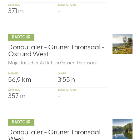
AUFSTIEG
SCHWIERIGKEIT
371 m
-
mehr
dazu
RADTOUR
7
DonauTäler - Grüner Thronsaal -
©
Ost und West
Majestätischer Auftritt im Grünen Thronsaal
DISTANZ
DAUER
56,9 km
3:55 h
AUFSTIEG
SCHWIERIGKEIT
357 m
-
mehr
dazu
RADTOUR
8
DonauTäler - Grüner Thronsaal
©
West