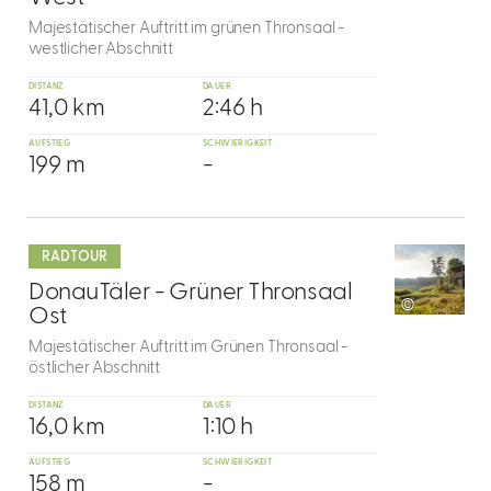
Majestätischer Auftritt im grünen Thronsaal -
westlicher Abschnitt
DISTANZ
DAUER
41,0 km
2:46 h
AUFSTIEG
SCHWIERIGKEIT
199 m
-
mehr
dazu
RADTOUR
9
DonauTäler - Grüner Thronsaal
©
Ost
Majestätischer Auftritt im Grünen Thronsaal -
östlicher Abschnitt
DISTANZ
DAUER
16,0 km
1:10 h
AUFSTIEG
SCHWIERIGKEIT
158 m
-