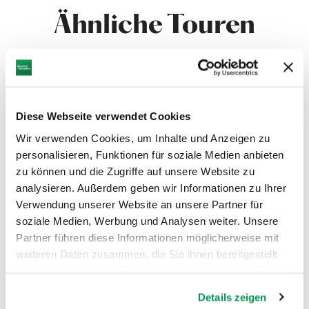
Ähnliche Touren
mehr
dazu
RADTOUR
1
Ries-Donau-Radweg
Diese Webseite verwendet Cookies
©
Entlang des Rieskraters Richtung Donau
Wir verwenden Cookies, um Inhalte und Anzeigen zu
personalisieren, Funktionen für soziale Medien anbieten
DISTANZ
DAUER
20,9 km
1:22 h
zu können und die Zugriffe auf unsere Website zu
analysieren. Außerdem geben wir Informationen zu Ihrer
AUFSTIEG
SCHWIERIGKEIT
Verwendung unserer Website an unsere Partner für
51 m
-
soziale Medien, Werbung und Analysen weiter. Unsere
Partner führen diese Informationen möglicherweise mit
mehr
weiteren Daten zusammen, die Sie ihnen bereitgestellt
dazu
LAUSCHTOUR
haben oder die sie im Rahmen Ihrer Nutzung der Dienste
2
Auf der Via Danubia durchs
gesammelt haben.
©
Details zeigen
Donautal