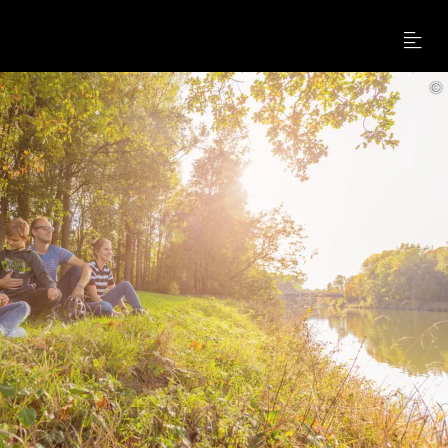
Menu
©