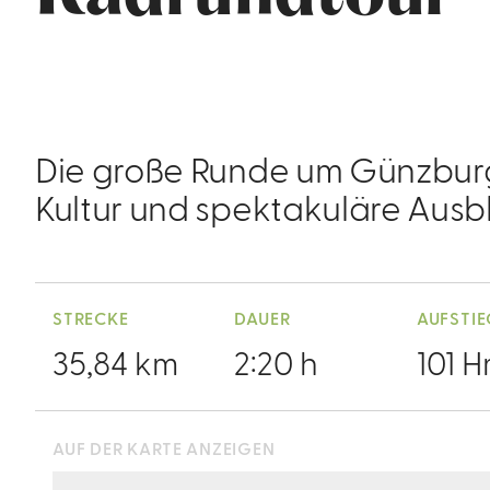
Die große Runde um Günzburg
Kultur und spektakuläre Ausbl
STRECKE
DAUER
AUFSTI
35,84 km
2:20 h
101 
AUF DER KARTE ANZEIGEN