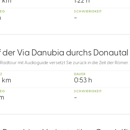
9 km
1:22 h
IEG
SCHWIERIGKEIT
m
-
f der Via Danubia durchs Donautal
Radtour mit Audioguide versetzt Sie zurück in die Zeit der Römer.
NZ
DAUER
9 km
0:53 h
IEG
SCHWIERIGKEIT
 m
-