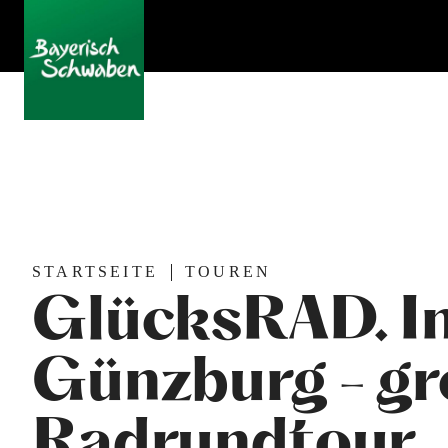
STARTSEITE
TOUREN
GlücksRAD. I
Günzburg - g
Radrundtour