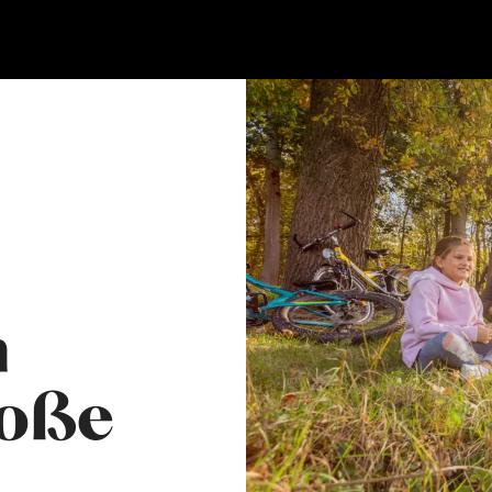
n
roße