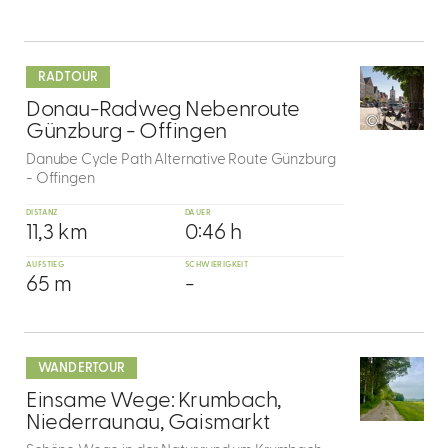
mehr
dazu
RADTOUR
6
Donau-Radweg Nebenroute
©
Günzburg - Offingen
Danube Cycle Path Alternative Route Günzburg
- Offingen
DISTANZ
DAUER
11,3 km
0:46 h
AUFSTIEG
SCHWIERIGKEIT
65 m
-
mehr
dazu
WANDERTOUR
7
Einsame Wege: Krumbach,
Niederraunau, Gaismarkt