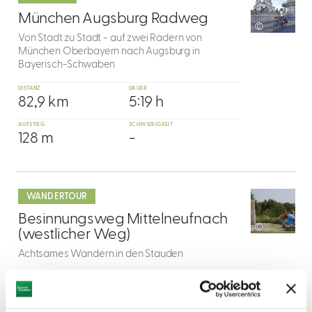
1
München Augsburg Radweg
©
Von Stadt zu Stadt - auf zwei Rädern von
München Oberbayern nach Augsburg in
Bayerisch-Schwaben
DISTANZ
DAUER
82,9 km
5:19 h
AUFSTIEG
SCHWIERIGKEIT
128 m
-
mehr
dazu
WANDERTOUR
2
Besinnungsweg Mittelneufnach
©
(westlicher Weg)
Achtsames Wandern in den Stauden
DISTANZ
DAUER
4,9 km
1:19 h