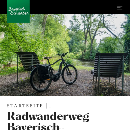
Menu
©
STARTSEITE
...
Radwanderweg
Bayerisch-