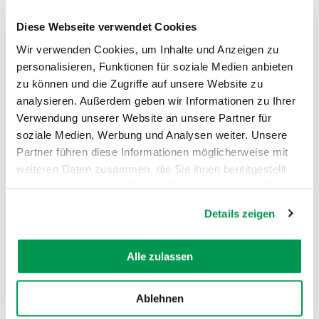
AUFSTIEG
SCHWIERIGKEIT
65 m
-
Diese Webseite verwendet Cookies
Wir verwenden Cookies, um Inhalte und Anzeigen zu
mehr
personalisieren, Funktionen für soziale Medien anbieten
dazu
RADTOUR
zu können und die Zugriffe auf unsere Website zu
3
"Geschichtstour": Krumbach,
analysieren. Außerdem geben wir Informationen zu Ihrer
Balzhausen, Ursberg
Verwendung unserer Website an unsere Partner für
soziale Medien, Werbung und Analysen weiter. Unsere
Über 900 Jahre Geschichte von Kloster Ursberg
und Dominikus-Ringeisen-Werk, die Grabstätte
Partner führen diese Informationen möglicherweise mit
von Dominikus Ringeisen (1835 bis 1904) und ein
weiteren Daten zusammen, die Sie ihnen bereitgestellt
besonderer Kreuzweg bei Balzhausen: Das ist
haben oder die sie im Rahmen Ihrer Nutzung der Dienste
eine Auswahl der Höhepunkte bei dieser rund 35
gesammelt haben.
Kilometer langen Radtour, die in...
Details zeigen
DISTANZ
DAUER
35,1 km
2:24 h
Alle zulassen
AUFSTIEG
SCHWIERIGKEIT
205 m
-
Ablehnen
mehr