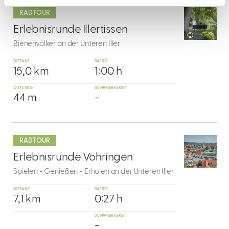
dazu
RADTOUR
4
Erlebnisrunde Illertissen
©
Bienenvölker an der Unteren Iller
DISTANZ
DAUER
15,0 km
1:00 h
AUFSTIEG
SCHWIERIGKEIT
44 m
-
mehr
dazu
RADTOUR
5
Erlebnisrunde Vöhringen
©
Spielen - Genießen - Erholen an der Unteren Iller
DISTANZ
DAUER
7,1 km
0:27 h
SCHWIERIGKEIT
-