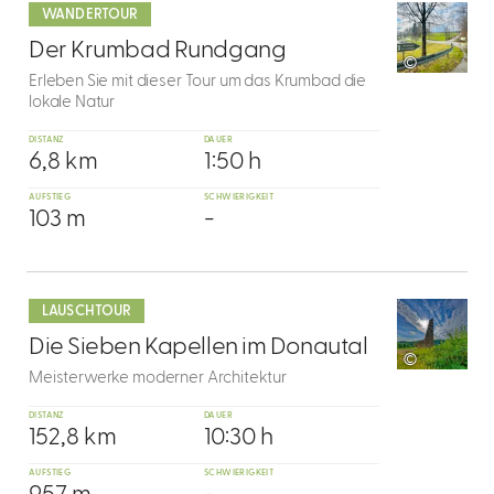
dazu
WANDERTOUR
9
Der Krumbad Rundgang
©
Erleben Sie mit dieser Tour um das Krumbad die
lokale Natur
DISTANZ
DAUER
6,8 km
1:50 h
AUFSTIEG
SCHWIERIGKEIT
103 m
-
mehr
dazu
LAUSCHTOUR
10
Die Sieben Kapellen im Donautal
©
Meisterwerke moderner Architektur
DISTANZ
DAUER
152,8 km
10:30 h
AUFSTIEG
SCHWIERIGKEIT