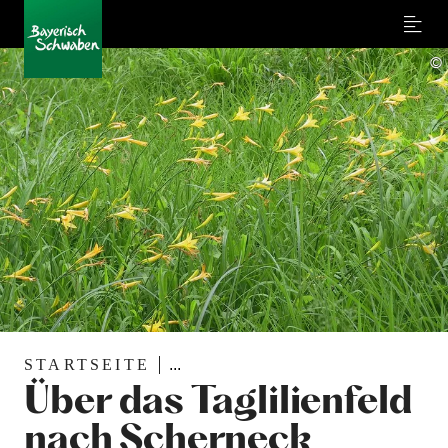
Menu
©
STARTSEITE
...
Über das Taglilienfeld
nach Scherneck