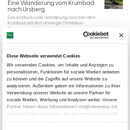
2
Eine Wanderung vom Krumbad
nach Ursberg
Eine eindrucksvolle Wanderung zwischen dem
Krumbad und dem Ursberger Dominikus-
Ringeisenwerk mit vielen historischen
Höhepunkten wie dem Klosterfriedhof.
DISTANZ
DAUER
14,7 km
3:59 h
Diese Webseite verwendet Cookies
AUFSTIEG
SCHWIERIGKEIT
210 m
-
Wir verwenden Cookies, um Inhalte und Anzeigen zu
personalisieren, Funktionen für soziale Medien anbieten
zu können und die Zugriffe auf unsere Website zu
mehr
dazu
analysieren. Außerdem geben wir Informationen zu Ihrer
WANDERTOUR
Verwendung unserer Website an unsere Partner für
3
Kesseltaler Landwirtschafts-
soziale Medien, Werbung und Analysen weiter. Unsere
Erlebnisweg
Partner führen diese Informationen möglicherweise mit
Beschäftigung mit der Natur, Verständnis für das
weiteren Daten zusammen, die Sie ihnen bereitgestellt
System Landwirtschaft und Forsten, sanfter
haben oder die sie im Rahmen Ihrer Nutzung der Dienste
Tourismus vor Ort, Förderung der Regionalität
gesammelt haben.
und Vernetzung mit dem Tourismus, den