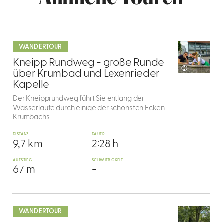
mehr
dazu
WANDERTOUR
1
Kneipp Rundweg - große Runde
©
über Krumbad und Lexenrieder
Kapelle
Der Kneipprundweg führt Sie entlang der
Wasserläufe durch einige der schönsten Ecken
Krumbachs.
DISTANZ
DAUER
9,7 km
2:28 h
AUFSTIEG
SCHWIERIGKEIT
67 m
-
mehr
dazu
WANDERTOUR