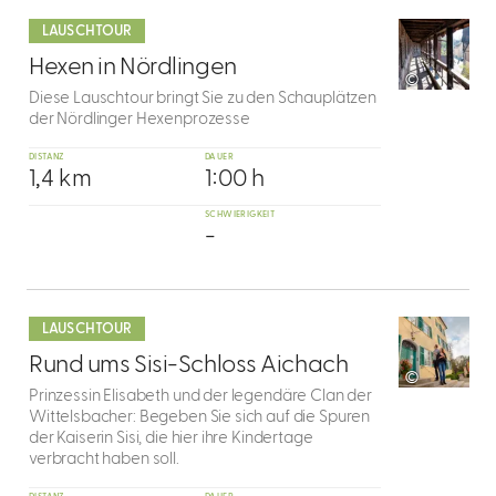
dazu
LAUSCHTOUR
5
Hexen in Nördlingen
©
Diese Lauschtour bringt Sie zu den Schauplätzen
der Nördlinger Hexenprozesse
DISTANZ
DAUER
1,4 km
1:00 h
SCHWIERIGKEIT
-
mehr
dazu
LAUSCHTOUR
6
Rund ums Sisi-Schloss Aichach
©
Prinzessin Elisabeth und der legendäre Clan der
Wittelsbacher: Begeben Sie sich auf die Spuren
der Kaiserin Sisi, die hier ihre Kindertage
verbracht haben soll.