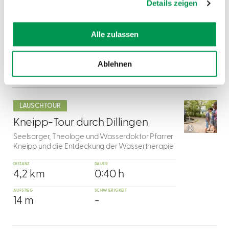
Details zeigen
Freizeitwert der Dörfer
DISTANZ
DAUER
Alle zulassen
8,5 km
SCHWIERIGKEIT
-
Ablehnen
mehr
dazu
LAUSCHTOUR
4
Kneipp-Tour durch Dillingen
©
Seelsorger, Theologe und Wasserdoktor Pfarrer
Kneipp und die Entdeckung der Wassertherapie
DISTANZ
DAUER
4,2 km
0:40 h
AUFSTIEG
SCHWIERIGKEIT
14 m
-
mehr