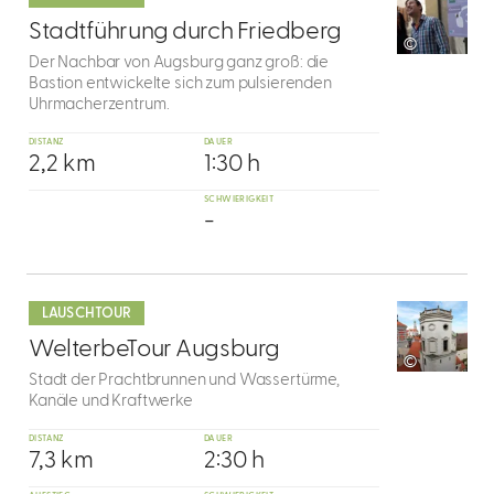
8
Stadtführung durch Friedberg
©
Der Nachbar von Augsburg ganz groß: die
Bastion entwickelte sich zum pulsierenden
Uhrmacherzentrum.
DISTANZ
DAUER
2,2 km
1:30 h
SCHWIERIGKEIT
-
mehr
dazu
LAUSCHTOUR
9
WelterbeTour Augsburg
©
Stadt der Prachtbrunnen und Wassertürme,
Kanäle und Kraftwerke
DISTANZ
DAUER
7,3 km
2:30 h