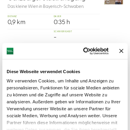
©
Das kleine Wien in Bayerisch-Schwaben.
DISTANZ
DAUER
0,9 km
0:35 h
SCHWIERIGKEIT
-
mehr
dazu
WANDERTOUR
2
Baumlehrpfad am Marbach
Diese Webseite verwendet Cookies
Dieser Baumlehrpfad informiert über heimischen
Wir verwenden Cookies, um Inhalte und Anzeigen zu
Bäume unserer Region.
personalisieren, Funktionen für soziale Medien anbieten
zu können und die Zugriffe auf unsere Website zu
Sie parken am Zeltplatz beim Michelsberg
(Thalheim), gehen entlang des Zeltplatzes und
analysieren. Außerdem geben wir Informationen zu Ihrer
folgen dem Verlauf des Marbachs. Sie wandern
Verwendung unserer Website an unsere Partner für
soziale Medien, Werbung und Analysen weiter. Unsere
DISTANZ
DAUER
0,8 km
Partner führen diese Informationen möglicherweise mit
weiteren Daten zusammen, die Sie ihnen bereitgestellt