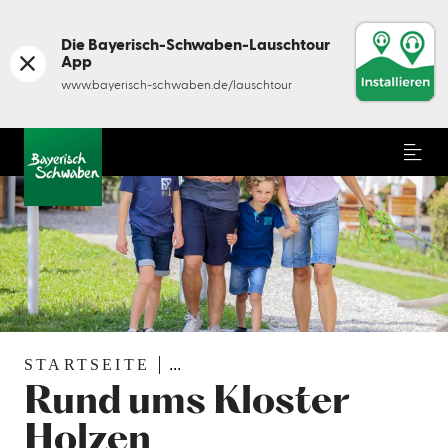
Die Bayerisch-Schwaben-Lauschtour
App
©
www.bayerisch-schwaben.de/lauschtour
Menu
STARTSEITE
...
Rund ums Kloster
Holzen