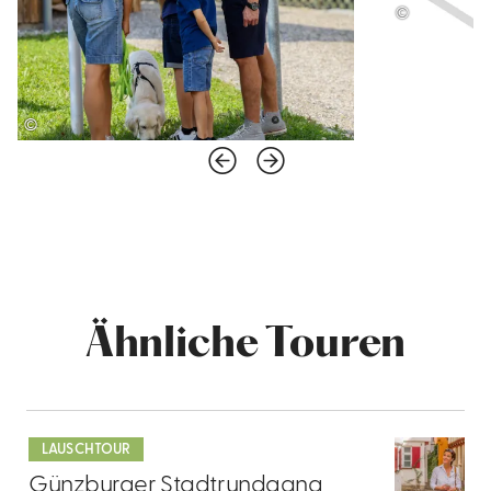
©
©
Ähnliche Touren
mehr
dazu
LAUSCHTOUR
1
Günzburger Stadtrundgang