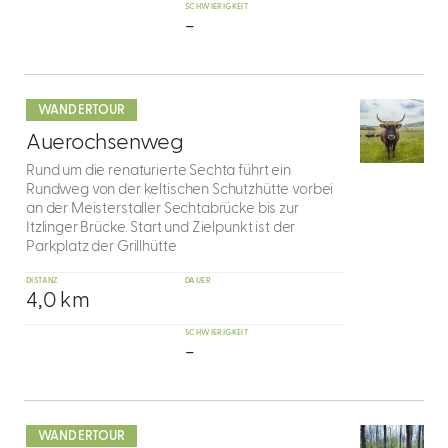
SCHWIERIGKEIT
-
mehr
dazu
WANDERTOUR
7
Auerochsenweg
Rund um die renaturierte Sechta führt ein
Rundweg von der keltischen Schutzhütte vorbei
an der Meisterstaller Sechtabrücke bis zur
Itzlinger Brücke. Start und Zielpunkt ist der
Parkplatz der Grillhütte
DISTANZ
DAUER
4,0 km
SCHWIERIGKEIT
-
mehr
dazu
WANDERTOUR