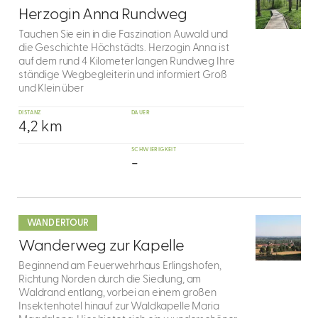
8
Herzogin Anna Rundweg
Tauchen Sie ein in die Faszination Auwald und
die Geschichte Höchstädts. Herzogin Anna ist
auf dem rund 4 Kilometer langen Rundweg Ihre
ständige Wegbegleiterin und informiert Groß
und Klein über
DISTANZ
DAUER
4,2 km
SCHWIERIGKEIT
-
mehr
dazu
WANDERTOUR
9
Wanderweg zur Kapelle
Beginnend am Feuerwehrhaus Erlingshofen,
Richtung Norden durch die Siedlung, am
Waldrand entlang, vorbei an einem großen
Insektenhotel hinauf zur Waldkapelle Maria