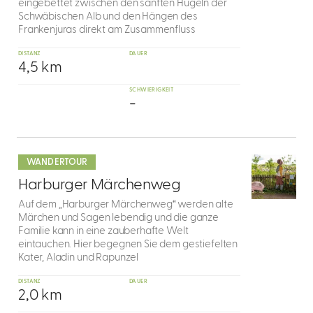
eingebettet zwischen den sanften Hügeln der
Schwäbischen Alb und den Hängen des
Frankenjuras direkt am Zusammenfluss
DISTANZ
DAUER
4,5 km
SCHWIERIGKEIT
-
mehr
dazu
WANDERTOUR
6
Harburger Märchenweg
Auf dem „Harburger Märchenweg“ werden alte
Märchen und Sagen lebendig und die ganze
Familie kann in eine zauberhafte Welt
eintauchen. Hier begegnen Sie dem gestiefelten
Kater, Aladin und Rapunzel
DISTANZ
DAUER
2,0 km