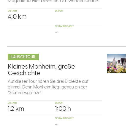
Magdalena. Hier bietet sich ein wunderschöner
DISTANZ
DAUER
4,0 km
SCHWIERIGKEIT
-
mehr
dazu
LAUSCHTOUR
10
Kleines Monheim, große
©
Geschichte
Auf dieser Tour hören Sie drei Dialekte auf
einmal! Denn Monheim liegt genau an der
"Stammesgrenze".
DISTANZ
DAUER
1,2 km
1:00 h
SCHWIERIGKEIT
-