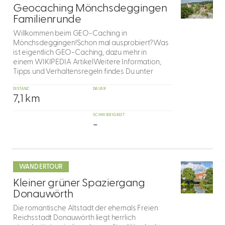
4
Geocaching Mönchsdeggingen
Familienrunde
Willkommen beim GEO-Caching in
Mönchsdeggingen!Schon mal ausprobiert?Was
ist eigentlich GEO-Caching, dazu mehr in
einem WIKIPEDIA ArtikelWeitere Information,
Tipps und Verhaltensregeln findes Du unter
DISTANZ
DAUER
7,1 km
SCHWIERIGKEIT
-
mehr
dazu
WANDERTOUR
5
Kleiner grüner Spaziergang
Donauwörth
Die romantische Altstadt der ehemals Freien
Reichsstadt Donauwörth liegt herrlich