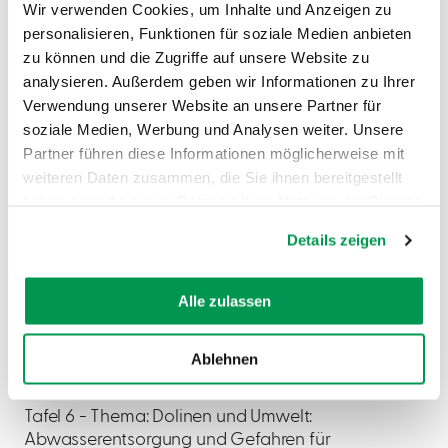
Höhensande".
Wir verwenden Cookies, um Inhalte und Anzeigen zu
personalisieren, Funktionen für soziale Medien anbieten
zu können und die Zugriffe auf unsere Website zu
Wegstationen mit Infotafeln
analysieren. Außerdem geben wir Informationen zu Ihrer
Verwendung unserer Website an unsere Partner für
Tafel 1 - Thema: Landschaftliche
soziale Medien, Werbung und Analysen weiter. Unsere
Phänomene: Was sind Dolinen?
Partner führen diese Informationen möglicherweise mit
Tafel 2 - Thema: Landschaft und Dolinen:
weiteren Daten zusammen, die Sie ihnen bereitgestellt
Landschaftsgeschichte von der Jura-
haben oder die sie im Rahmen Ihrer Nutzung der Dienste
und Kreidezeit bis zum Urmain
gesammelt haben.
Tafel 3 - Thema: Nördlinger Ries und
Details zeigen
Urmain
Tafel 4 - Thema: Ponor-Dolinen: Warum
Alle zulassen
verschwinden auf der Monheimer Alb
ganze Bäche im Erdboden?
Tafel 5 - Thema: Karstbäche und Hülen:
Ablehnen
Quellen, kurze Bäche und Weiher in der
Karstlandschaft
Tafel 6 - Thema: Dolinen und Umwelt:
Abwasserentsorgung und Gefahren für