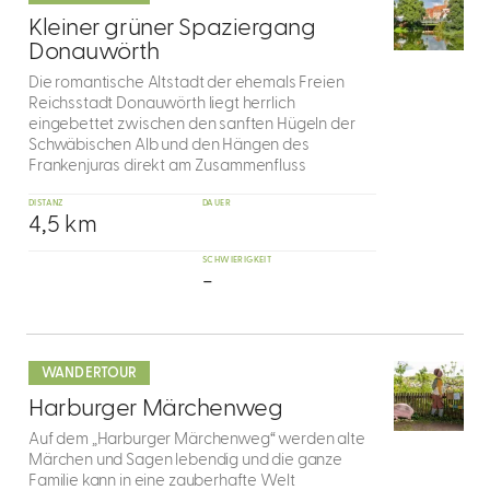
4
Kleiner grüner Spaziergang
Donauwörth
Die romantische Altstadt der ehemals Freien
Reichsstadt Donauwörth liegt herrlich
eingebettet zwischen den sanften Hügeln der
Schwäbischen Alb und den Hängen des
Frankenjuras direkt am Zusammenfluss
DISTANZ
DAUER
4,5 km
SCHWIERIGKEIT
-
mehr
dazu
WANDERTOUR
5
Harburger Märchenweg
Auf dem „Harburger Märchenweg“ werden alte
Märchen und Sagen lebendig und die ganze
Familie kann in eine zauberhafte Welt