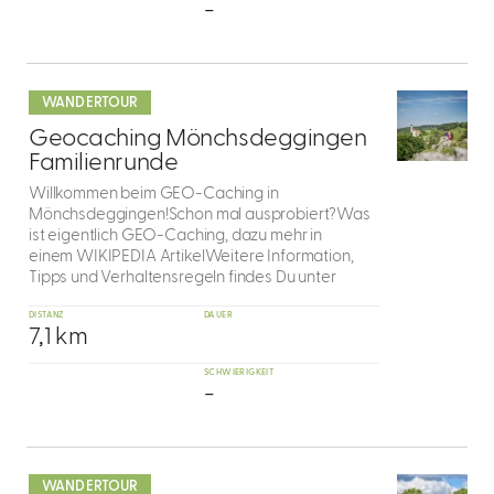
-
mehr
dazu
WANDERTOUR
3
Geocaching Mönchsdeggingen
Familienrunde
Willkommen beim GEO-Caching in
Mönchsdeggingen!Schon mal ausprobiert?Was
ist eigentlich GEO-Caching, dazu mehr in
einem WIKIPEDIA ArtikelWeitere Information,
Tipps und Verhaltensregeln findes Du unter
DISTANZ
DAUER
7,1 km
SCHWIERIGKEIT
-
mehr
dazu
WANDERTOUR