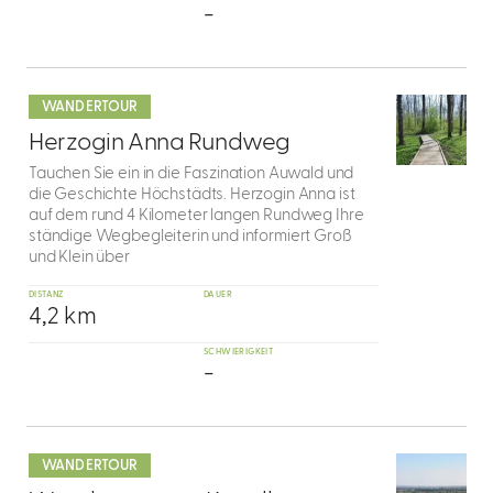
-
mehr
dazu
WANDERTOUR
7
Herzogin Anna Rundweg
Tauchen Sie ein in die Faszination Auwald und
die Geschichte Höchstädts. Herzogin Anna ist
auf dem rund 4 Kilometer langen Rundweg Ihre
ständige Wegbegleiterin und informiert Groß
und Klein über
DISTANZ
DAUER
4,2 km
SCHWIERIGKEIT
-
mehr
dazu
WANDERTOUR