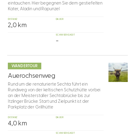
eintauchen. Hier begegnen Sie dem gestiefelten
Kater, Aladin und Rapunzel
DISTANZ
DAUER
2,0 km
SCHWIERIGKEIT
-
mehr
dazu
WANDERTOUR
6
Auerochsenweg
Rund um die renaturierte Sechta führt ein
Rundweg von der keltischen Schutzhütte vorbei
an der Meisterstaller Sechtabrücke bis zur
Itzlinger Brücke. Start und Zielpunkt ist der
Parkplatz der Grillhütte
DISTANZ
DAUER
4,0 km
SCHWIERIGKEIT