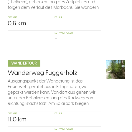
(Thalheim), gehen entlang des Zeltplatzes und
folgen dem Verlauf des Marbachs. Sie wandern
DISTANZ
DAUER
0,8 km
SCHWIERIGKEIT
-
mehr
dazu
WANDERTOUR
2
Wanderweg Fuggerholz
Ausgangspunkt der Wanderung ist das
Feuerwehrgerätehaus in Erlingshofen, wo
geparkt werden kann. Von dort aus gehen wir
unter der Bahnlinie entlang des Radweges in
Richtung Brachstadt. Am Solarpark biegen
DISTANZ
DAUER
11,0 km
SCHWIERIGKEIT