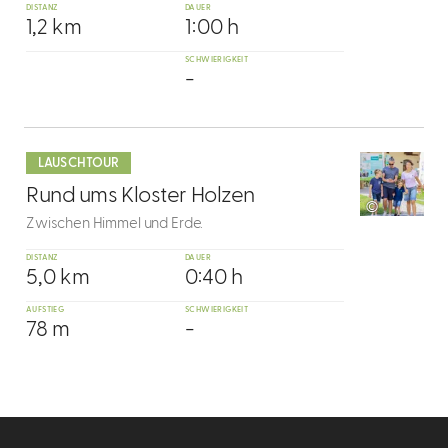
DISTANZ
DAUER
1,2 km
1:00 h
SCHWIERIGKEIT
-
mehr
dazu
LAUSCHTOUR
10
Rund ums Kloster Holzen
©
Zwischen Himmel und Erde.
DISTANZ
DAUER
5,0 km
0:40 h
AUFSTIEG
SCHWIERIGKEIT
78 m
-