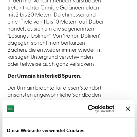
In den hier vorkommenden Karstböden
treten trichterförmige Geländemulden
mit 2 bis 20 Metern Durchmesser und
einer Tiefe von 1 bis 10 Metern auf. Dabei
handelt es sich um die sogenannten
"Lösungs-Dolinen". Von "Ponor-Dolinen"
dagegen spricht man bei kurzen
Bächen, die entweder immer wieder im
karstigen Untergrund verschwinden
oder teilweise auch ganz versickern.
Der Urmain hinterließ Spuren.
Der Urmain brachte für diesen Standort
ansonsten ungewöhnliche Sandböden
und Lydite (Steine) vor ungefähr 1,8
Millionen Jahren hierher. Danach wurde
der Main zum Rheingebiet umgeleitet.
Diese örtlich vorkommenden Sande
Diese Webseite verwendet Cookies
bezeichnet man als "Monheimer