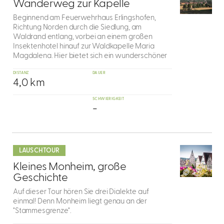
8
Wanderweg zur Kapelle
Beginnend am Feuerwehrhaus Erlingshofen,
Richtung Norden durch die Siedlung, am
Waldrand entlang, vorbei an einem großen
Insektenhotel hinauf zur Waldkapelle Maria
Magdalena. Hier bietet sich ein wunderschöner
DISTANZ
DAUER
4,0 km
SCHWIERIGKEIT
-
mehr
dazu
LAUSCHTOUR
9
Kleines Monheim, große
©
Geschichte
Auf dieser Tour hören Sie drei Dialekte auf
einmal! Denn Monheim liegt genau an der
"Stammesgrenze".