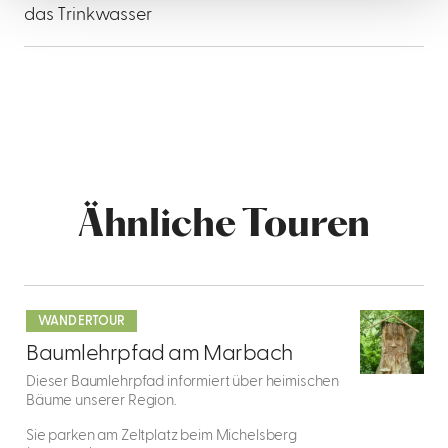
das Trinkwasser
Ähnliche Touren
mehr
dazu
WANDERTOUR
1
Baumlehrpfad am Marbach
Dieser Baumlehrpfad informiert über heimischen
Bäume unserer Region.
Sie parken am Zeltplatz beim Michelsberg