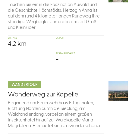
Tauchen Sie ein in die Faszination Auwald und
die Geschichte Höchstädts. Herzogin Anna ist
auf dem rund 4 Kilometer langen Rundweg Ihre
ständige Wegbegleiterin und informiert Groß
und Klein über
DISTANZ
DAUER
4,2 km
SCHWIERIGKEIT
-
mehr
dazu
WANDERTOUR
8
Wanderweg zur Kapelle
Beginnend am Feuerwehrhaus Erlingshofen,
Richtung Norden durch die Siedlung, am
Waldrand entlang, vorbei an einem großen
Insektenhotel hinauf zur Waldkapelle Maria
Magdalena. Hier bietet sich ein wunderschöner