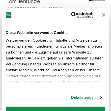
Familienrunde
Willkommen beim GEO-Caching in
Mönchsdeggingen!Schon mal ausprobiert?Was
ist eigentlich GEO-Caching, dazu mehr in
einem WIKIPEDIA ArtikelWeitere Information,
Tipps und Verhaltensregeln findes Du unter
Diese Webseite verwendet Cookies
DISTANZ
DAUER
7,1 km
Wir verwenden Cookies, um Inhalte und Anzeigen zu
personalisieren, Funktionen für soziale Medien anbieten
SCHWIERIGKEIT
zu können und die Zugriffe auf unsere Website zu
-
analysieren. Außerdem geben wir Informationen zu Ihrer
Verwendung unserer Website an unsere Partner für
mehr
soziale Medien, Werbung und Analysen weiter. Unsere
dazu
WANDERTOUR
Partner führen diese Informationen möglicherweise mit
4
Kleiner grüner Spaziergang
weiteren Daten zusammen, die Sie ihnen bereitgestellt
Donauwörth
haben oder die sie im Rahmen Ihrer Nutzung der Dienste
gesammelt haben.
Die romantische Altstadt der ehemals Freien
Details zeigen
Reichsstadt Donauwörth liegt herrlich
eingebettet zwischen den sanften Hügeln der
Schwäbischen Alb und den Hängen des