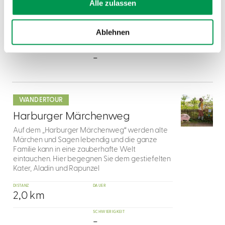
Alle zulassen
Frankenjuras direkt am Zusammenfluss
DISTANZ
DAUER
4,5 km
Ablehnen
SCHWIERIGKEIT
-
mehr
dazu
WANDERTOUR
5
Harburger Märchenweg
Auf dem „Harburger Märchenweg“ werden alte
Märchen und Sagen lebendig und die ganze
Familie kann in eine zauberhafte Welt
eintauchen. Hier begegnen Sie dem gestiefelten
Kater, Aladin und Rapunzel
DISTANZ
DAUER
2,0 km
SCHWIERIGKEIT
-