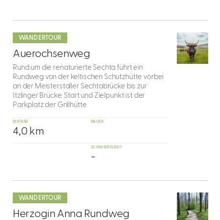
mehr
dazu
WANDERTOUR
6
Auerochsenweg
Rund um die renaturierte Sechta führt ein
Rundweg von der keltischen Schutzhütte vorbei
an der Meisterstaller Sechtabrücke bis zur
Itzlinger Brücke. Start und Zielpunkt ist der
Parkplatz der Grillhütte
DISTANZ
DAUER
4,0 km
SCHWIERIGKEIT
-
mehr
dazu
WANDERTOUR
7
Herzogin Anna Rundweg