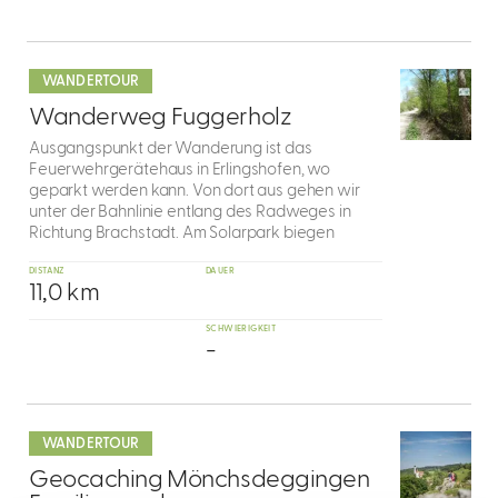
mehr
dazu
WANDERTOUR
2
Wanderweg Fuggerholz
Ausgangspunkt der Wanderung ist das
Feuerwehrgerätehaus in Erlingshofen, wo
geparkt werden kann. Von dort aus gehen wir
unter der Bahnlinie entlang des Radweges in
Richtung Brachstadt. Am Solarpark biegen
DISTANZ
DAUER
11,0 km
SCHWIERIGKEIT
-
mehr
dazu
WANDERTOUR
3
Geocaching Mönchsdeggingen