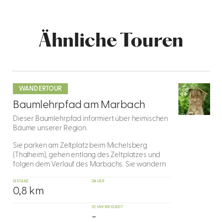
Ähnliche Touren
mehr
dazu
WANDERTOUR
1
Baumlehrpfad am Marbach
Dieser Baumlehrpfad informiert über heimischen
Bäume unserer Region.
Sie parken am Zeltplatz beim Michelsberg
(Thalheim), gehen entlang des Zeltplatzes und
folgen dem Verlauf des Marbachs. Sie wandern
DISTANZ
DAUER
0,8 km
SCHWIERIGKEIT
-