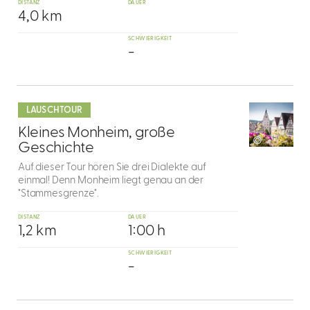
DISTANZ
DAUER
4,0 km
SCHWIERIGKEIT
-
mehr
dazu
LAUSCHTOUR
9
Kleines Monheim, große
©
Geschichte
Auf dieser Tour hören Sie drei Dialekte auf
einmal! Denn Monheim liegt genau an der
"Stammesgrenze".
DISTANZ
DAUER
1,2 km
1:00 h
SCHWIERIGKEIT
-
mehr