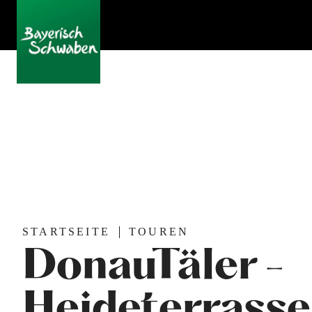
STARTSEITE
TOUREN
DonauTäler -
Heideterrasse