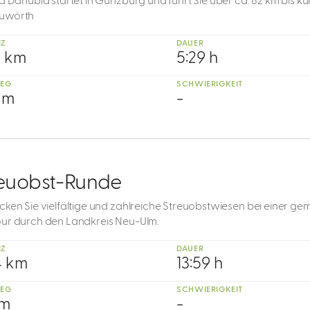
a Danubia startet in Günzburg und führt Sie über ca. 82 km bis ku
uwörth
NZ
DAUER
2 km
5:29 h
IEG
SCHWIERIGKEIT
 m
-
reuobst-Runde
cken Sie vielfältige und zahlreiche Streuobstwiesen bei einer ge
ur durch den Landkreis Neu-Ulm.
NZ
DAUER
4 km
13:59 h
IEG
SCHWIERIGKEIT
 m
-