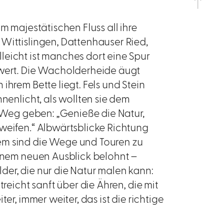
m majestätischen Fluss all ihre
Wittislingen, Dattenhauser Ried,
leicht ist manches dort eine Spur
swert. Die Wacholderheide äugt
ihrem Bette liegt. Fels und Stein
nnenlicht, als wollten sie dem
n Weg geben: „Genieße die Natur,
weifen.“ Albwärtsblicke Richtung
em sind die Wege und Touren zu
einem neuen Ausblick belohnt –
er, die nur die Natur malen kann:
treicht sanft über die Ähren, die mit
er, immer weiter, das ist die richtige