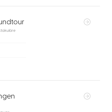
undtour
ktakuläre
ingen