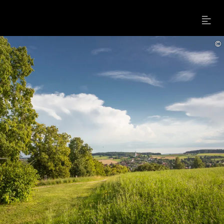
Menu
©