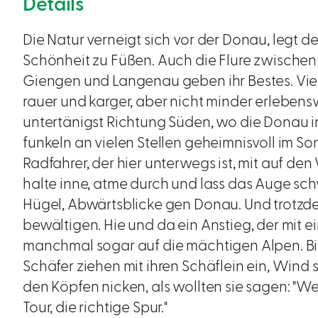
Details
Die Natur verneigt sich vor der Donau, legt de
Schönheit zu Füßen. Auch die Flure zwischen 
Giengen und Langenau geben ihr Bestes. Viel
rauer und karger, aber nicht minder erleben
untertänigst Richtung Süden, wo die Donau in 
funkeln an vielen Stellen geheimnisvoll im So
Radfahrer, der hier unterwegs ist, mit auf de
halte inne, atme durch und lass das Auge sch
Hügel, Abwärtsblicke gen Donau. Und trotzd
bewältigen. Hie und da ein Anstieg, der mit 
manchmal sogar auf die mächtigen Alpen. Bild
Schäfer ziehen mit ihren Schäflein ein, Wind s
den Köpfen nicken, als wollten sie sagen: "Weit
Tour, die richtige Spur."