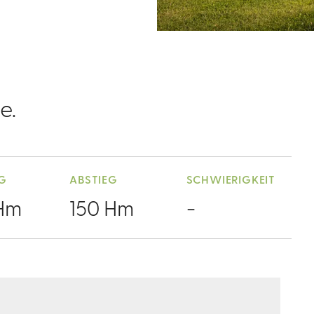
e.
EG
ABSTIEG
SCHWIERIGKEIT
Hm
150 Hm
-