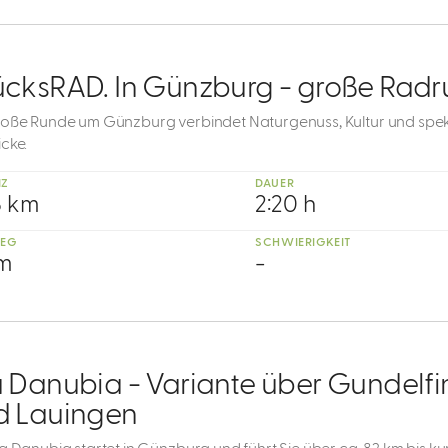
ücksRAD. In Günzburg - große Radr
roße Runde um Günzburg verbindet Naturgenuss, Kultur und spe
cke.
NZ
DAUER
8 km
2:20 h
IEG
SCHWIERIGKEIT
 m
-
 Danubia - Variante über Gundelf
d Lauingen