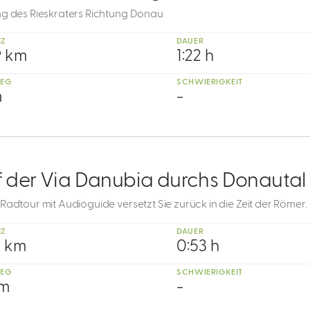
ng des Rieskraters Richtung Donau
NZ
DAUER
9 km
1:22 h
IEG
SCHWIERIGKEIT
m
-
f der Via Danubia durchs Donautal
Radtour mit Audioguide versetzt Sie zurück in die Zeit der Römer.
NZ
DAUER
9 km
0:53 h
IEG
SCHWIERIGKEIT
 m
-