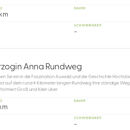
NZ
DAUER
 km
SCHWIERIGKEIT
-
rzogin Anna Rundweg
en Sie ein in die Faszination Auwald und die Geschichte Höchstä
ist auf dem rund 4 Kilometer langen Rundweg Ihre ständige Weg
nformiert Groß und Klein über
NZ
DAUER
 km
SCHWIERIGKEIT
-