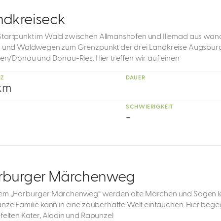
ndkreiseck
tartpunkt im Wald zwischen Allmanshofen und Illemad aus wand
- und Waldwegen zum Grenzpunkt der drei Landkreise Augsburg
ngen/Donau und Donau-Ries. Hier treffen wir auf einen
NZ
DAUER
 km
SCHWIERIGKEIT
-
rburger Märchenweg
em „Harburger Märchenweg“ werden alte Märchen und Sagen l
anze Familie kann in eine zauberhafte Welt eintauchen. Hier beg
efelten Kater, Aladin und Rapunzel