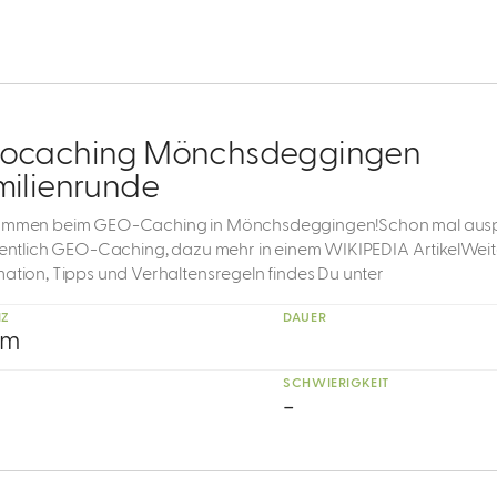
ocaching Mönchsdeggingen
milienrunde
ommen beim GEO-Caching in Mönchsdeggingen!Schon mal aus
igentlich GEO-Caching, dazu mehr in einem WIKIPEDIA ArtikelWei
mation, Tipps und Verhaltensregeln findes Du unter
NZ
DAUER
km
SCHWIERIGKEIT
-