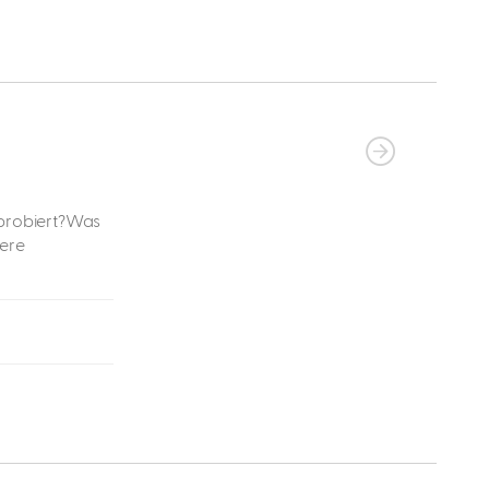
probiert?Was
tere