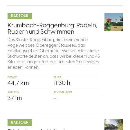
mehr
dazu
RADTOUR
6
Krumbach-Roggenburg: Radeln,
Rudern und Schwimmen
Das Kloster Roggenburg, die faszinierende
Vogelwelt des Oberegger Stausees, das
Erholungsgebiet Oberrieder Weiher: Allein diese
Stichworte deuten an, dass wir bei dieser rund 45
Kilometer langen Radtour im besten Sinn "einiges
erleben" können.
DISTANZ
DAUER
44,7 km
11:30 h
AUFSTIEG
SCHWIERIGKEIT
371 m
-
mehr
dazu
RADTOUR