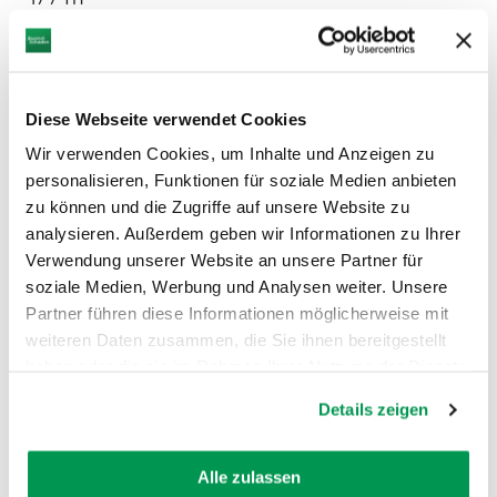
mehr
dazu
RADTOUR
Diese Webseite verwendet Cookies
3
GlücksRAD. In Günzburg - große
©
Radrundtour
Wir verwenden Cookies, um Inhalte und Anzeigen zu
personalisieren, Funktionen für soziale Medien anbieten
Die große Runde um Günzburg verbindet
Naturgenuss, Kultur und spektakuläre Ausblicke.
zu können und die Zugriffe auf unsere Website zu
analysieren. Außerdem geben wir Informationen zu Ihrer
DISTANZ
DAUER
35,8 km
2:20 h
Verwendung unserer Website an unsere Partner für
soziale Medien, Werbung und Analysen weiter. Unsere
AUFSTIEG
SCHWIERIGKEIT
Partner führen diese Informationen möglicherweise mit
101 m
-
weiteren Daten zusammen, die Sie ihnen bereitgestellt
haben oder die sie im Rahmen Ihrer Nutzung der Dienste
mehr
gesammelt haben.
dazu
Details zeigen
RADTOUR
4
Streuobst-Runde
©
Alle zulassen
Entdecken Sie vielfältige und zahlreiche