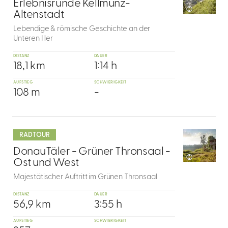
7
Erlebnisrunde Kellmünz-
©
Altenstadt
Lebendige & römische Geschichte an der
Unteren Iller
DISTANZ
DAUER
18,1 km
1:14 h
AUFSTIEG
SCHWIERIGKEIT
108 m
-
mehr
dazu
RADTOUR
8
DonauTäler - Grüner Thronsaal -
©
Ost und West
Majestätischer Auftritt im Grünen Thronsaal
DISTANZ
DAUER
56,9 km
3:55 h
AUFSTIEG
SCHWIERIGKEIT