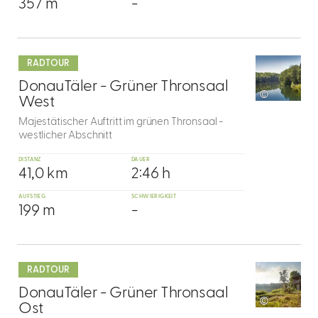
357 m
-
mehr
dazu
RADTOUR
9
DonauTäler - Grüner Thronsaal
©
West
Majestätischer Auftritt im grünen Thronsaal -
westlicher Abschnitt
DISTANZ
DAUER
41,0 km
2:46 h
AUFSTIEG
SCHWIERIGKEIT
199 m
-
mehr
dazu
RADTOUR
10
DonauTäler - Grüner Thronsaal
©
Ost