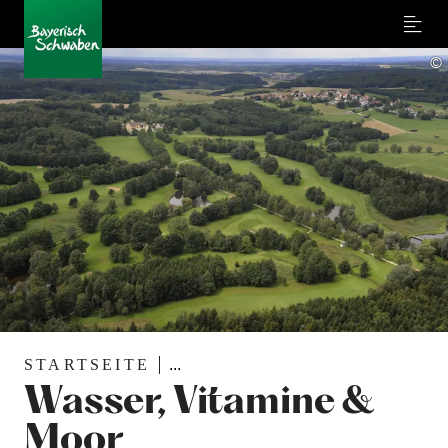
Menu
©
STARTSEITE
...
Wasser, Vitamine &
Moor