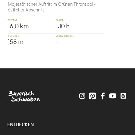
Majestätischer Auftritt im Grünen Thronsaal -
östlicher Abschnitt
DISTANZ
DAUER
16,0 km
1:10 h
AUFSTIEG
SCHWIERIGKEIT
158 m
-
Instagram
Pinterest
Facebook
YouTube
Blo
ENTDECKEN