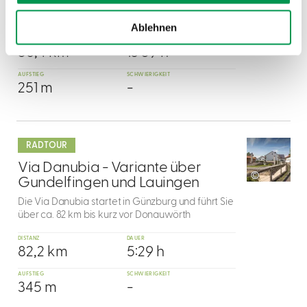
Streuobstwiesen bei einer gemütlichen Radtour
durch den Landkreis Neu-Ulm.
Ablehnen
DISTANZ
DAUER
56,4 km
13:59 h
AUFSTIEG
SCHWIERIGKEIT
251 m
-
mehr
dazu
RADTOUR
5
Via Danubia - Variante über
©
Gundelfingen und Lauingen
Die Via Danubia startet in Günzburg und führt Sie
über ca. 82 km bis kurz vor Donauwörth
DISTANZ
DAUER
82,2 km
5:29 h
AUFSTIEG
SCHWIERIGKEIT
345 m
-