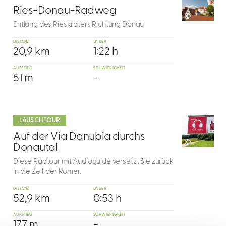
1
Ries-Donau-Radweg
©
Entlang des Rieskraters Richtung Donau
DISTANZ
DAUER
20,9 km
1:22 h
AUFSTIEG
SCHWIERIGKEIT
51 m
-
mehr
dazu
LAUSCHTOUR
2
Auf der Via Danubia durchs
©
Donautal
Diese Radtour mit Audioguide versetzt Sie zurück
in die Zeit der Römer.
DISTANZ
DAUER
52,9 km
0:53 h
AUFSTIEG
SCHWIERIGKEIT
177 m
-