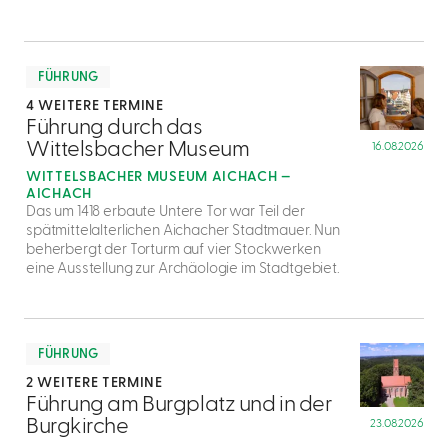
mehr
dazu
FÜHRUNG
4 WEITERE TERMINE
3
Führung durch das
Wittelsbacher Museum
16.08.2026
WITTELSBACHER MUSEUM AICHACH —
AICHACH
Das um 1418 erbaute Untere Tor war Teil der
spätmittelalterlichen Aichacher Stadtmauer. Nun
beherbergt der Torturm auf vier Stockwerken
eine Ausstellung zur Archäologie im Stadtgebiet.
mehr
dazu
FÜHRUNG
2 WEITERE TERMINE
4
Führung am Burgplatz und in der
Burgkirche
23.08.2026