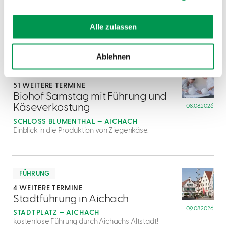
Alle zulassen
Ablehnen
mehr
dazu
KULINARIK
51 WEITERE TERMINE
1
Biohof Samstag mit Führung und
Käseverkostung
08.08.2026
SCHLOSS BLUMENTHAL — AICHACH
Einblick in die Produktion von Ziegenkäse.
mehr
dazu
FÜHRUNG
4 WEITERE TERMINE
2
Stadtführung in Aichach
09.08.2026
STADTPLATZ — AICHACH
kostenlose Führung durch Aichachs Altstadt!