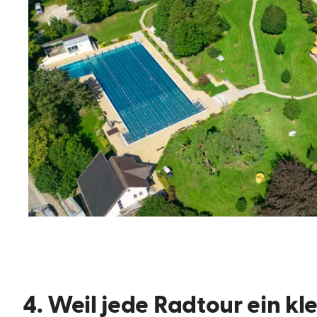
©
4. Weil jede Radtour ein kl