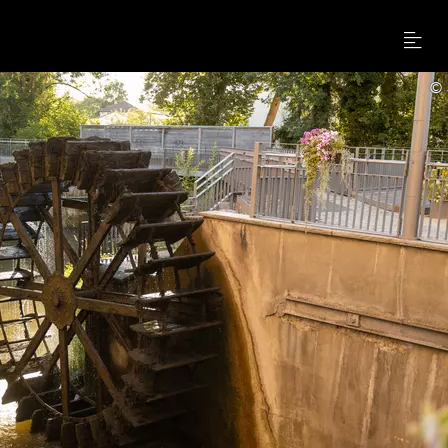
Menu
©