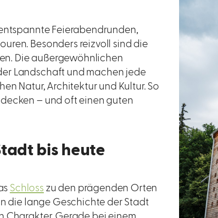
r entspannte Feierabendrunden,
uren. Besonders reizvoll sind die
en. Die außergewöhnlichen
der Landschaft und machen jede
en Natur, Architektur und Kultur. So
tdecken – und oft einen guten
Stadt bis heute
as
Schloss
zu den prägenden Orten
an die lange Geschichte der Stadt
n Charakter. Gerade bei einem