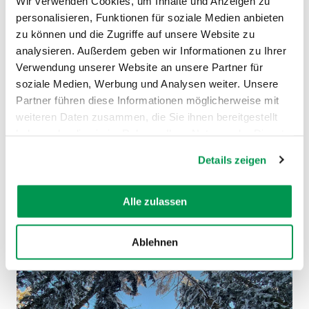
Wir verwenden Cookies, um Inhalte und Anzeigen zu
personalisieren, Funktionen für soziale Medien anbieten
zu können und die Zugriffe auf unsere Website zu
Schwabmünchen –
analysieren. Außerdem geben wir Informationen zu Ihrer
Hügel im
Verwendung unserer Website an unsere Partner für
soziale Medien, Werbung und Analysen weiter. Unsere
Luitpoldpark
Partner führen diese Informationen möglicherweise mit
weiteren Daten zusammen, die Sie ihnen bereitgestellt
Für Familien mit kleinen Kindern ist der Hügel im
haben oder die sie im Rahmen Ihrer Nutzung der Dienste
Luitpoldpark ideal. Der übersichtliche Hang liegt
gesammelt haben.
zentral in der Stadt, ist leicht erreichbar und bietet
Details zeigen
einen eigenen Parkplatz. Ein gemütlicher Ort für
unkomplizierten Rodelspaß.
Alle zulassen
Ablehnen