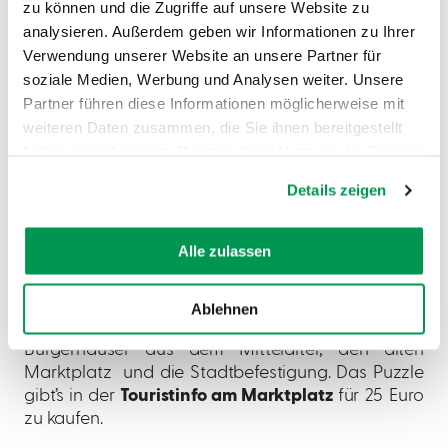
kurzweilige Spiel gibt’s in der
Tourist-Information
zu können und die Zugriffe auf unsere Website zu
Nördlingen
für 21,90 Euro.
analysieren. Außerdem geben wir Informationen zu Ihrer
Verwendung unserer Website an unsere Partner für
soziale Medien, Werbung und Analysen weiter. Unsere
Partner führen diese Informationen möglicherweise mit
weiteren Daten zusammen, die Sie ihnen bereitgestellt
Das Wemding-Puzzle
haben oder die sie im Rahmen Ihrer Nutzung der Dienste
gesammelt haben.
Die Fuchsienstadt Wemding einmal aus der
Details zeigen
Vogelperspektive entdecken: Dieses Puzzle zeigt
die Stadt hoch über den Dächern der historischen
Alle zulassen
Altstadt – gelegen am Kraterrand des Rieses im
UNESCO Global Geopark. In 500 Teilen puzzelst
du dir ein Stück Heimat zusammen: die markanten
Ablehnen
Doppeltürme der Stadtkirche, stattliche
Bürgerhäuser aus dem Mittelalter, den alten
Marktplatz und die Stadtbefestigung. Das Puzzle
gibt’s in der
Touristinfo am Marktplatz
für 25 Euro
zu kaufen.