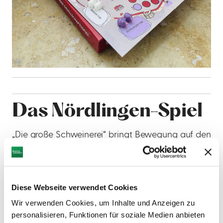
©
Das Nördlingen-Spiel
„Die große Schweinerei“ bringt Bewegung auf den
Spieltisch – und ist längst so beliebt, dass es
bereits in die zweite Auflage gegangen ist. Los
geht’s an den Stadttoren von Nördlingen: Mit
Würfelglück und einer Portion Taktik schickst du
Diese Webseite verwendet Cookies
deine Schweinchen Richtung Marktplatz. Doch
Wir verwenden Cookies, um Inhalte und Anzeigen zu
Vorsicht – ist ein Feld schon besetzt, heißt es
personalisieren, Funktionen für soziale Medien anbieten
zurück an den Start. Schweinerei eben! Das