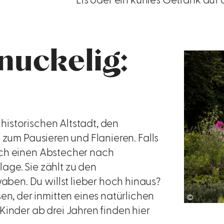
Eis oder ein kühles Getränk auf
hnuckelig:
 historischen Altstadt, den
 zum Pausieren und Flanieren. Falls
och einen Abstecher nach
age. Sie zählt zu den
en. Du willst lieber hoch hinaus?
, der inmitten eines natürlichen
©
Kinder ab drei Jahren finden hier