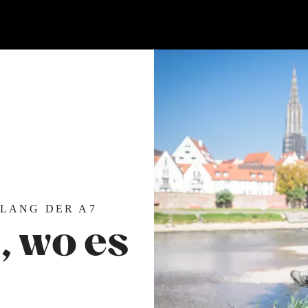
TLANG DER A7
 wo es