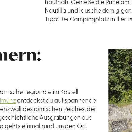
hautnah. Genieße die Ruhe am I
Nautilla und lausche dem gigant
Tipp: Der Campingplatz in Illerti
mern:
römische Legionäre im Kastell
llmünz
entdeckst du auf spannende
nzwall des römischen Reiches, der
r geschichtliche Ausgrabungen aus
 geht’s einmal rund um den Ort.