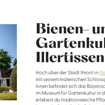
Bienen- u
Gartenkul
Illertissen
Hoch über der Stadt thront in
Ill
mit seinem malerischen Schlossg
Innen befindet sich das Bayer
im Museum für Gartenkultur in 
erlebest du traditionsreiche P