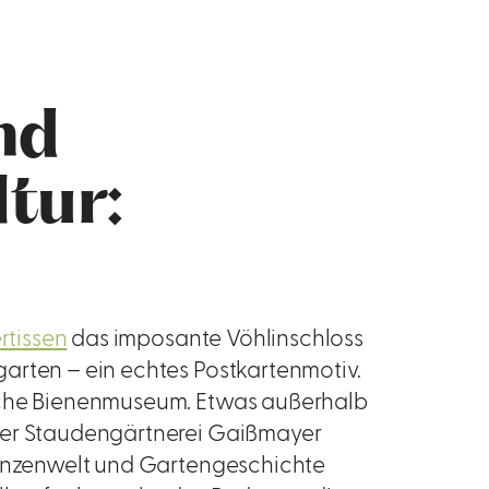
nd
tur:
ertissen
das imposante Vöhlinschloss
arten – ein echtes Postkartenmotiv.
ische Bienenmuseum. Etwas außerhalb
der Staudengärtnerei Gaißmayer
flanzenwelt und Gartengeschichte