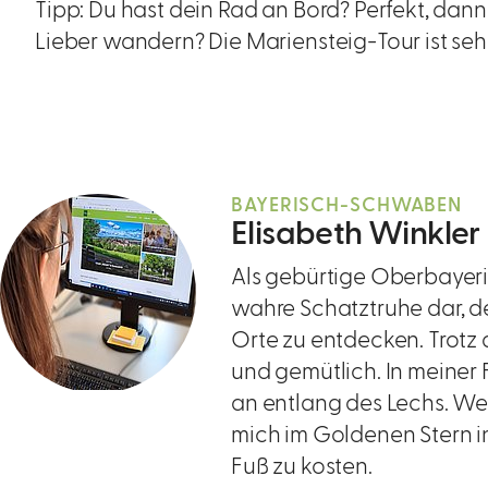
Tipp: Du hast dein Rad an Bord? Perfekt, dan
Lieber wandern? Die Mariensteig-Tour ist sehr 
BAYERISCH-SCHWABEN
Elisabeth Winkler
Als gebürtige Oberbayeri
wahre Schatztruhe dar, de
Orte zu entdecken. Trotz 
und gemütlich. In meiner 
an entlang des Lechs. Wen
mich im Goldenen Stern i
Fuß zu kosten.