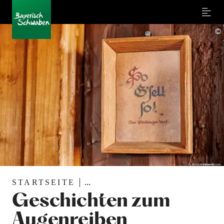
Menu
©
STARTSEITE
...
Geschichten zum
Augenreiben