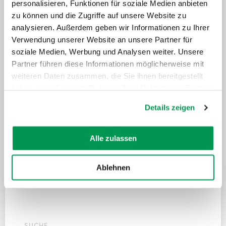
personalisieren, Funktionen für soziale Medien anbieten
©
©
zu können und die Zugriffe auf unsere Website zu
analysieren. Außerdem geben wir Informationen zu Ihrer
Verwendung unserer Website an unsere Partner für
soziale Medien, Werbung und Analysen weiter. Unsere
Partner führen diese Informationen möglicherweise mit
weiteren Daten zusammen, die Sie ihnen bereitgestellt
haben oder die sie im Rahmen Ihrer Nutzung der Dienste
gesammelt haben.
Details zeigen
Alle zulassen
Alle Faschingsevents
Ablehnen
ZEIT
Zeit