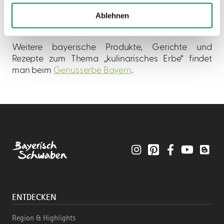
Spezialitäten aus. Zahlreiche bayerisch-
Ablehnen
schwäbische Produkte und Gerichte lassen sich
hier aufstöbern.
Weitere bayerische Produkte, Gerichte und
Rezepte zum Thema „kulinarisches Erbe“ findet
man beim
Genusserbe Bayern
.
Instagram
Pinterest
Facebook
YouTube
Blo
ENTDECKEN
Region & Highlights