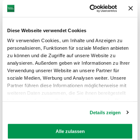
In Bayerisch-Schwaben gibt es gleich zwei
regionaltypische Gerichte, die das Label „g.g.A.“
tragen dürfen.
Die Arche des Geschmacks:
Die Arche des
Diese Webseite verwendet Cookies
Geschmacks ist ein Projekt von der Initiative „Slow
Wir verwenden Cookies, um Inhalte und Anzeigen zu
Food“. Das Ziel: Lokale und regionale Lebensmittel,
personalisieren, Funktionen für soziale Medien anbieten
Nutztier- und Nutzpflanzenarten sowie Gerichte,
zu können und die Zugriffe auf unsere Website zu
die mangels Angebot auszusterben drohen, vor
analysieren. Außerdem geben wir Informationen zu Ihrer
dem Vergessen zu retten. Mit dem Wissen, dass
Verwendung unserer Website an unsere Partner für
biologische Vielfalt regionale Wurzeln besitzt,
soziale Medien, Werbung und Analysen weiter. Unsere
bewahrt die "Arche des Geschmacks" das
Partner führen diese Informationen möglicherweise mit
kulinarische Erbe der Regionen.
weiteren Daten zusammen, die Sie ihnen bereitgestellt
Auf der Arche befindet sich auch ein Bayerisch-
haben oder die sie im Rahmen Ihrer Nutzung der Dienste
Schwäbischer Passagier.
gesammelt haben.
Details zeigen
Besondere Genussschätze und Spezialitäten:
Das
Spezialitätenland Bayern, eine Initiative des
Landwirtschaftsministeriums, weist darüber
Alle zulassen
hinaus Genussschätze und lokal-regionale