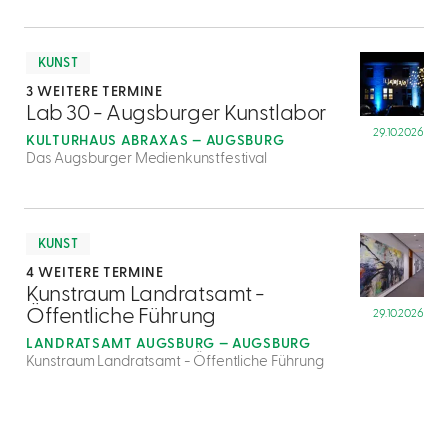
mehr
dazu
KUNST
3 WEITERE TERMINE
2
Lab 30 - Augsburger Kunstlabor
29.10.2026
KULTURHAUS ABRAXAS — AUGSBURG
Das Augsburger Medienkunstfestival
mehr
dazu
KUNST
4 WEITERE TERMINE
3
Kunstraum Landratsamt -
Öffentliche Führung
29.10.2026
LANDRATSAMT AUGSBURG — AUGSBURG
Kunstraum Landratsamt - Öffentliche Führung