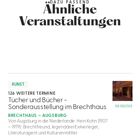
DAZU PASSEND
Ähnliche
Veranstaltungen
mehr
dazu
KUNST
126 WEITERE TERMINE
1
Tücher und Bücher -
Sonderausstellung im Brechthaus
06.08.2026
BRECHTHAUS — AUGSBURG
Von Augsburg in die Niederlande: Hein Kohn (1907
– 1979). Brechtfreund, legendärerExilverleger,
Literaturagent und Kulturvermittler