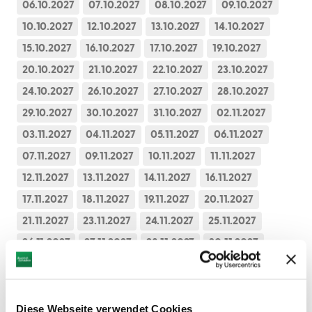
06.10.2027
07.10.2027
08.10.2027
09.10.2027
10.10.2027
12.10.2027
13.10.2027
14.10.2027
15.10.2027
16.10.2027
17.10.2027
19.10.2027
20.10.2027
21.10.2027
22.10.2027
23.10.2027
24.10.2027
26.10.2027
27.10.2027
28.10.2027
29.10.2027
30.10.2027
31.10.2027
02.11.2027
03.11.2027
04.11.2027
05.11.2027
06.11.2027
07.11.2027
09.11.2027
10.11.2027
11.11.2027
12.11.2027
13.11.2027
14.11.2027
16.11.2027
17.11.2027
18.11.2027
19.11.2027
20.11.2027
21.11.2027
23.11.2027
24.11.2027
25.11.2027
26.11.2027
27.11.2027
28.11.2027
30.11.2027
01.12.2027
02.12.2027
03.12.2027
04.12.2027
05.12.2027
07.12.2027
08.12.2027
09.12.2027
Diese Webseite verwendet Cookies
10.12.2027
11.12.2027
12.12.2027
14.12.2027