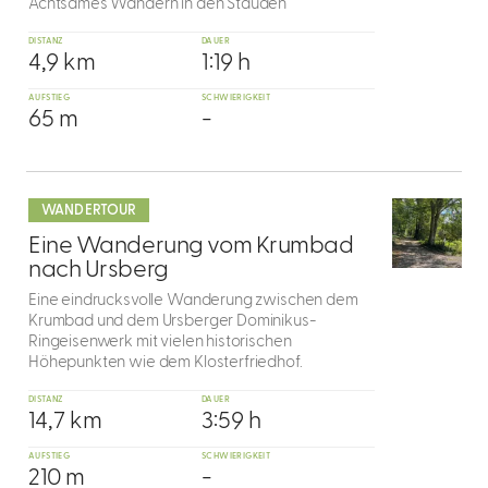
Achtsames Wandern in den Stauden
DISTANZ
DAUER
4,9 km
1:19 h
AUFSTIEG
SCHWIERIGKEIT
65 m
-
mehr
dazu
WANDERTOUR
7
Eine Wanderung vom Krumbad
nach Ursberg
Eine eindrucksvolle Wanderung zwischen dem
Krumbad und dem Ursberger Dominikus-
Ringeisenwerk mit vielen historischen
Höhepunkten wie dem Klosterfriedhof.
DISTANZ
DAUER
14,7 km
3:59 h
AUFSTIEG
SCHWIERIGKEIT
210 m
-