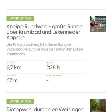
mehr
dazu
WANDERTOUR
8
Kneipp Rundweg - große Runde
©
über Krumbad und Lexenrieder
Kapelle
Der Kneipprundweg führt Sie entlang der
Wasserläufe durch einige der schönsten Ecken
Krumbachs.
DISTANZ
DAUER
9,7 km
2:28 h
AUFSTIEG
SCHWIERIGKEIT
67 m
-
mehr
dazu
WANDERTOUR
9
Biotopweg durch den Weisinger