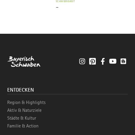
SCHWIERIGKEIT
-
Instagram
Pinterest
Facebook
YouTube
Blo
ENTDECKEN
Region & Highlights
Aktiv & Naturziele
Städte & Kultur
Familie & Action