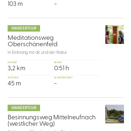
103 m
-
mehr
dazu
WANDERTOUR
5
Meditationsweg
©
Oberschönenfeld
In Einklang mit dir und der Natur.
DISTANZ
DAUER
3,2 km
0:51 h
AUFSTIEG
SCHWIERIGKEIT
45 m
-
mehr
dazu
WANDERTOUR
6
Besinnungsweg Mittelneufnach
©
(westlicher Weg)