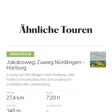
Ähnliche Touren
mehr
dazu
WANDERTOUR
1
Jakobsweg: Zuweg Nördlingen -
©
Harburg
Zuweg von Nördlingen nach Harburg: vom
fränkisch-schwäbischen zum bayerisch-
schwäbischen Jakobsweg.
DISTANZ
DAUER
27,4 km
7:20 h
AUFSTIEG
SCHWIERIGKEIT
348 m
-