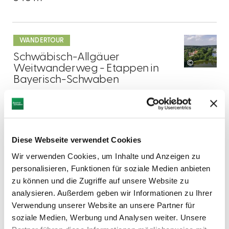
mehr
dazu
WANDERTOUR
2
Schwäbisch-Allgäuer
©
Weitwanderweg - Etappen in
Bayerisch-Schwaben
Der Wanderweg bietet die Möglichkeit, die
großen Wälder der Stauden von Norden bis
Süden zu wandern.
DISTANZ
DAUER
46,4 km
12:19 h
Diese Webseite verwendet Cookies
Wir verwenden Cookies, um Inhalte und Anzeigen zu
AUFSTIEG
SCHWIERIGKEIT
587 m
-
personalisieren, Funktionen für soziale Medien anbieten
zu können und die Zugriffe auf unsere Website zu
analysieren. Außerdem geben wir Informationen zu Ihrer
mehr
dazu
Verwendung unserer Website an unsere Partner für
WANDERTOUR
soziale Medien, Werbung und Analysen weiter. Unsere
3
Von Thannhausen zur