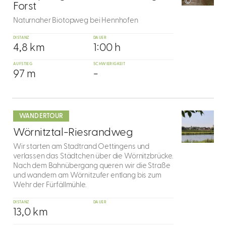
©
Forst
Naturnaher Biotopweg bei Hennhofen
DISTANZ
DAUER
4,8 km
1:00 h
AUFSTIEG
SCHWIERIGKEIT
97 m
-
mehr
dazu
WANDERTOUR
10
Wörnitztal-Riesrandweg
Wir starten am Stadtrand Oettingens und
verlassen das Städtchen über die Wörnitzbrücke.
Nach dem Bahnübergang queren wir die Straße
und wandern am Wörnitzufer entlang bis zum
Wehr der Fürfällmühle.
DISTANZ
DAUER
13,0 km