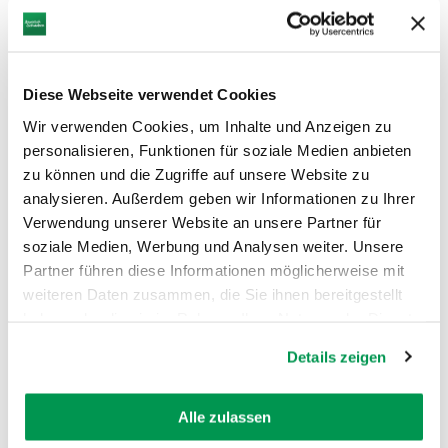
Diese Webseite verwendet Cookies
Wir verwenden Cookies, um Inhalte und Anzeigen zu
personalisieren, Funktionen für soziale Medien anbieten
zu können und die Zugriffe auf unsere Website zu
analysieren. Außerdem geben wir Informationen zu Ihrer
Verwendung unserer Website an unsere Partner für
soziale Medien, Werbung und Analysen weiter. Unsere
Partner führen diese Informationen möglicherweise mit
Ähnliche Touren
weiteren Daten zusammen, die Sie ihnen bereitgestellt
haben oder die sie im Rahmen Ihrer Nutzung der Dienste
gesammelt haben.
mehr
Details zeigen
dazu
RADTOUR
1
Wörnitzradweg
Alle zulassen
Als Flussradweg folgt der Wörnitzradweg dem