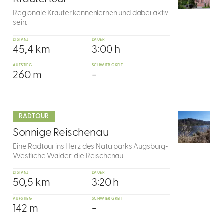
Regionale Kräuter kennenlernen und dabei aktiv
sein.
DISTANZ
DAUER
45,4 km
3:00 h
AUFSTIEG
SCHWIERIGKEIT
260 m
-
mehr
dazu
RADTOUR
6
Sonnige Reischenau
Eine Radtour ins Herz des Naturparks Augsburg-
Westliche Wälder: die Reischenau.
DISTANZ
DAUER
50,5 km
3:20 h
AUFSTIEG
SCHWIERIGKEIT
142 m
-