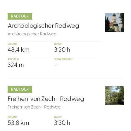
mehr
dazu
RADTOUR
7
Archäologischer Radweg
Archäologischer Radweg
DISTANZ
DAUER
48,4 km
3:20 h
AUFSTIEG
SCHWIERIGKEIT
324 m
-
mehr
dazu
RADTOUR
8
Freiherr von Zech - Radweg
Freiherr von Zech - Radweg
DISTANZ
DAUER
53,8 km
3:30 h