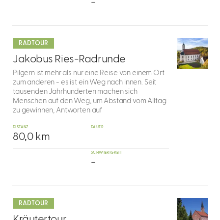
-
mehr
dazu
RADTOUR
4
Jakobus Ries-Radrunde
Pilgern ist mehr als nur eine Reise von einem Ort
zum anderen - es ist ein Weg nach innen. Seit
tausenden Jahrhunderten machen sich
Menschen auf den Weg, um Abstand vom Alltag
zu gewinnen, Antworten auf
DISTANZ
DAUER
80,0 km
SCHWIERIGKEIT
-
mehr
dazu
RADTOUR
5
Kräutertour