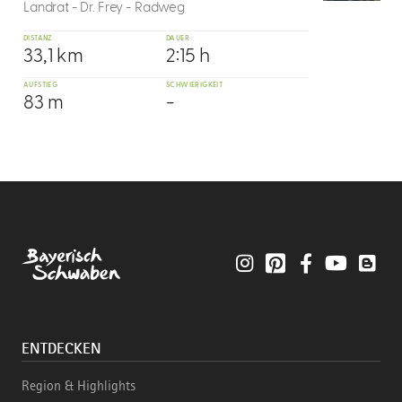
Landrat - Dr. Frey - Radweg
DISTANZ
DAUER
33,1 km
2:15 h
AUFSTIEG
SCHWIERIGKEIT
83 m
-
Instagram
Pinterest
Facebook
YouTube
Blo
ENTDECKEN
Region & Highlights