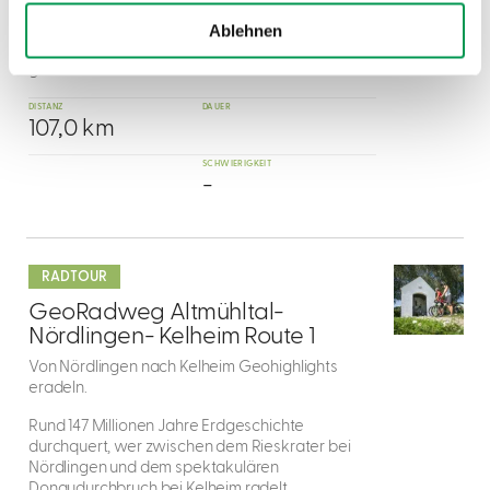
natürlichen Verlauf der Wörnitz von der Quelle in
Schillingsfürst bis nach Donauwörth, wo sie in die
Ablehnen
Donau mündet. Der Wörnitzradweg wurde
gemeinsam
DISTANZ
DAUER
107,0 km
SCHWIERIGKEIT
-
mehr
dazu
RADTOUR
2
GeoRadweg Altmühltal-
Nördlingen- Kelheim Route 1
Von Nördlingen nach Kelheim Geohighlights
eradeln.
Rund 147 Millionen Jahre Erdgeschichte
durchquert, wer zwischen dem Rieskrater bei
Nördlingen und dem spektakulären
Donaudurchbruch bei Kelheim radelt.