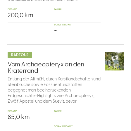
DISTANZ
DAUER
200,0 km
SCHWIERIGKEIT
-
mehr
dazu
RADTOUR
3
Vom Archaeopteryx an den
Kraterrand
Entlang der Altmühl, durch Karstlandschaften und
Steinbrüche sowie Fossilienfundstätten
begegnet man beeindruckenden
Erdgeschichte-Highlights wie Archaeopteryx,
Zwölf Apostel und dem Suevit, bevor
DISTANZ
DAUER
85,0 km
SCHWIERIGKEIT