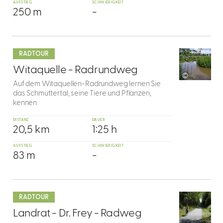
AUFSTIEG
SCHWIERIGKEIT
250 m
-
mehr
dazu
RADTOUR
9
Witaquelle - Radrundweg
©
Auf dem Witaquellen-Radrundweg lernen Sie
das Schmuttertal, seine Tiere und Pflanzen,
kennen.
DISTANZ
DAUER
20,5 km
1:25 h
AUFSTIEG
SCHWIERIGKEIT
83 m
-
mehr
dazu
RADTOUR
10
Landrat - Dr. Frey - Radweg