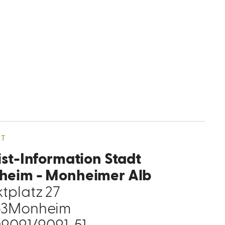
KT
ist-Information Stadt
eim - Monheimer Alb
tplatz 27
53
Monheim