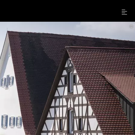
Menu
©