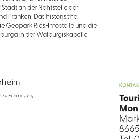
Stadt an der Nahtstelle der
d Franken. Das historische
ie Geopark Ries-Infostelle und die
alburga in der Walburgiskapelle
onheim
KONTA
os zu Führungen,
Tour
Monh
Mark
866