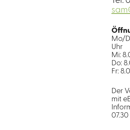
Tel.
0
sam
Öffnu
Mo/Di:
Uhr
Mi: 8.
Do: 8.
Fr: 8.
Der V
mit e
Infor
07.30