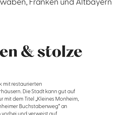
hwaben, Franken und Altbayern
en & stolze
mit restaurierten
häusern. Die Stadt kann gut auf
r mit dem Titel „Kleines Monheim,
onheimer Buchstabenweg“ an
vorbei und verweist auf