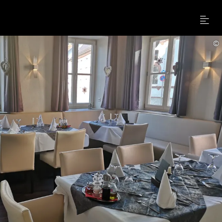
Menu
©