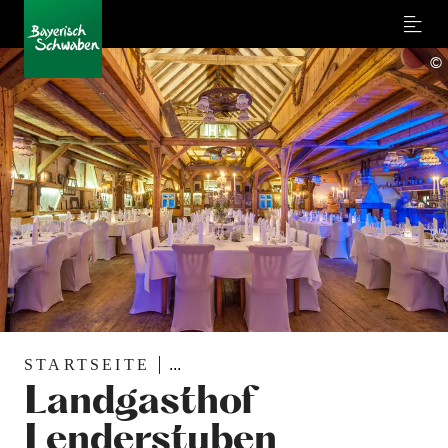
Menu
©
STARTSEITE
...
Landgasthof
Lenderstuben