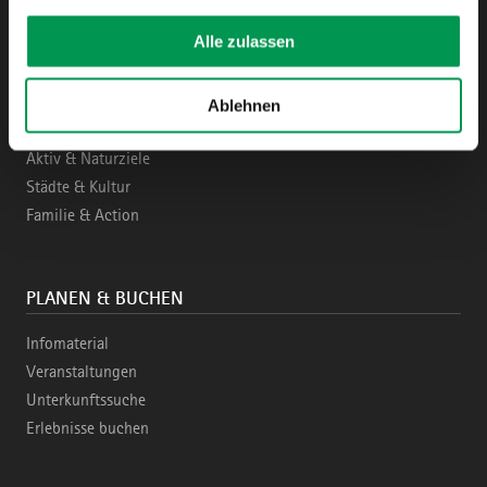
Alle zulassen
ENTDECKEN
Ablehnen
Region & Highlights
Aktiv & Naturziele
Städte & Kultur
Familie & Action
PLANEN & BUCHEN
Infomaterial
Veranstaltungen
Unterkunftssuche
Erlebnisse buchen