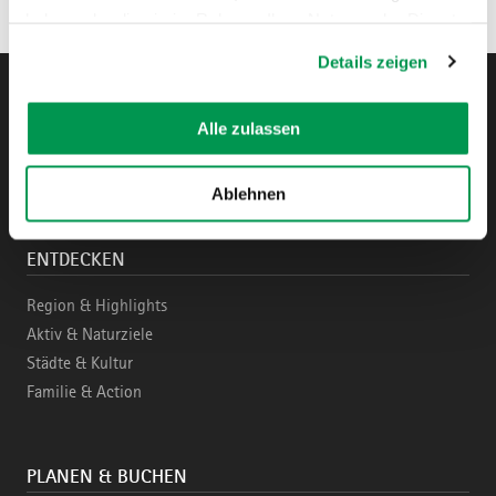
haben oder die sie im Rahmen Ihrer Nutzung der Dienste
gesammelt haben.
Details zeigen
Alle zulassen
Instagram
Pinterest
Facebook
YouTube
Blo
Ablehnen
ENTDECKEN
Region & Highlights
Aktiv & Naturziele
Städte & Kultur
Familie & Action
PLANEN & BUCHEN