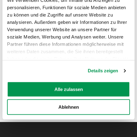
Wir verwenden Cookies, um Inhalte und Anzeigen zu
personalisieren, Funktionen für soziale Medien anbieten
zu können und die Zugriffe auf unsere Website zu
analysieren. Außerdem geben wir Informationen zu Ihrer
AUF DER KARTE ANZEIGEN
Verwendung unserer Website an unsere Partner für
soziale Medien, Werbung und Analysen weiter. Unsere
Partner führen diese Informationen möglicherweise mit
weiteren Daten zusammen, die Sie ihnen bereitgestellt
haben oder die sie im Rahmen Ihrer Nutzung der Dienste
gesammelt haben.
Details zeigen
Alle zulassen
Ablehnen