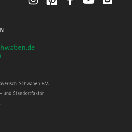
ON
chwaben.de
0
Bayerisch-Schwaben e.V.
- und Standortfaktor
t