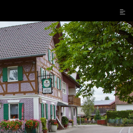
Menu
©