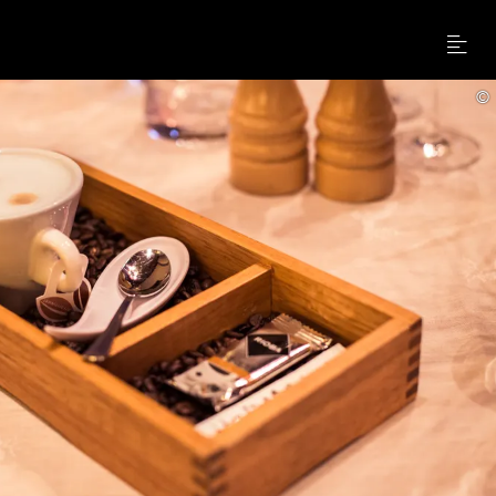
Menu
©