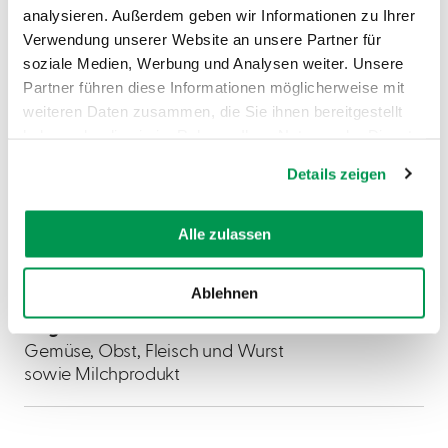
analysieren. Außerdem geben wir Informationen zu Ihrer
08:00-12:00 Uhr, 4:00 Stunden
Verwendung unserer Website an unsere Partner für
Markt Pöttmes, Marktplatz 18, 86554 Pöttmes
soziale Medien, Werbung und Analysen weiter. Unsere
Partner führen diese Informationen möglicherweise mit
weiteren Daten zusammen, die Sie ihnen bereitgestellt
haben oder die sie im Rahmen Ihrer Nutzung der Dienste
gesammelt haben.
Details zeigen
Mehr erfahren
Alle zulassen
Auf diesem Wochenmarkt findest du
regionale Produkte direkt vom Erzeuger.
Ablehnen
Angebot:
Gemüse, Obst, Fleisch und Wurst
sowie Milchprodukt