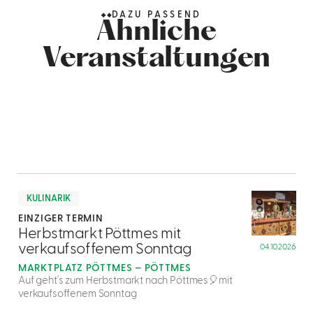
DAZU PASSEND
Ähnliche
Veranstaltungen
mehr
dazu
KULINARIK
EINZIGER TERMIN
1
Herbstmarkt Pöttmes mit
verkaufsoffenem Sonntag
04.10.2026
MARKTPLATZ PÖTTMES — PÖTTMES
Auf geht´s zum Herbstmarkt nach Pöttmes🎈mit
verkaufsoffenem Sonntag