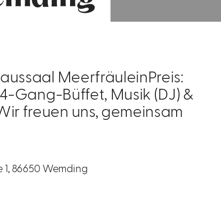
haussaal MeerfräuleinPreis:
f, 4-Gang-Büffet, Musik (DJ) &
Wir freuen uns, gemeinsam
ße 1, 86650 Wemding