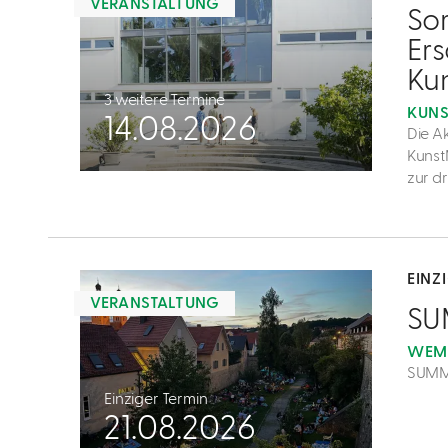
VERANSTALTUNG
4
So
Ers
Ku
3 weitere Termine
KUNS
14.08.2026
Die A
Kunst
zur d
mehr
dazu
EINZ
VERANSTALTUNG
5
SU
WEM
SUMME
Einziger Termin
21.08.2026