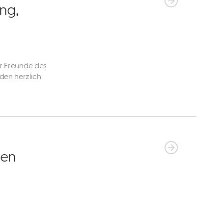
ng,
er Freunde des
den herzlich
ben