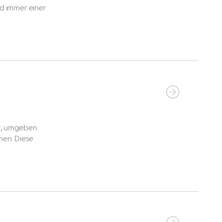
d immer einer
r, umgeben
nen. Diese