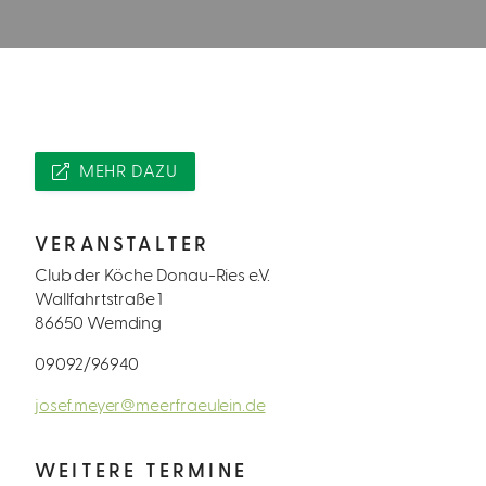
MEHR DAZU
VERANSTALTER
Club der Köche Donau-Ries e.V.
Wallfahrtstraße 1
86650 Wemding
09092/96940
josef.meyer@meerfraeulein.de
WEITERE TERMINE