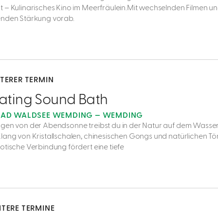
 – Kulinarisches Kino im Meerfräulein.Mit wechselnden Filmen un
nden Stärkung vorab.
ITERER TERMIN
oating Sound Bath
BAD WALDSEE WEMDING — WEMDING
gen von der Abendsonne treibst du in der Natur auf dem Wasse
lang von Kristallschalen, chinesischen Gongs und natürlichen Tö
otische Verbindung fördert eine tiefe
ITERE TERMINE