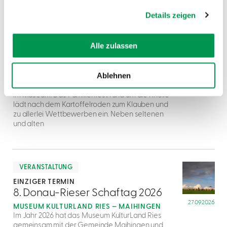
gesammelt haben.
Details zeigen
mehr
dazu
VERANSTALTUNG
Alle zulassen
EINZIGER TERMIN
1
32. Kartoffelfest
06.09.2026
Ablehnen
MUSEUM KULTURLAND RIES — MAIHINGEN
Ein Höhepunkt in der Region ist die Kartoffelernte
im Museum. Das Familienfest rund um die Knolle
lädt nach dem Kartoffelroden zum Klauben und
zu allerlei Wettbewerben ein. Neben seltenen
und alten
mehr
dazu
VERANSTALTUNG
EINZIGER TERMIN
2
8. Donau-Rieser Schaftag 2026
27.09.2026
MUSEUM KULTURLAND RIES — MAIHINGEN
Im Jahr 2026 hat das Museum KulturLand Ries
gemeinsam mit der Gemeinde Maihingen und