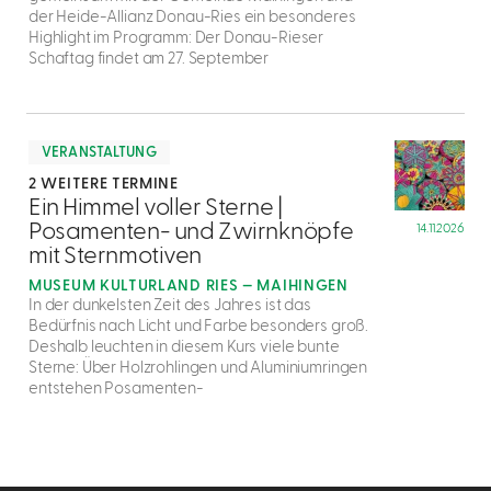
der Heide-Allianz Donau-Ries ein besonderes
Highlight im Programm: Der Donau-Rieser
Schaftag findet am 27. September
mehr
dazu
VERANSTALTUNG
2 WEITERE TERMINE
3
Ein Himmel voller Sterne |
Posamenten- und Zwirnknöpfe
14.11.2026
mit Sternmotiven
MUSEUM KULTURLAND RIES — MAIHINGEN
In der dunkelsten Zeit des Jahres ist das
Bedürfnis nach Licht und Farbe besonders groß.
Deshalb leuchten in diesem Kurs viele bunte
Sterne: Über Holzrohlingen und Aluminiumringen
entstehen Posamenten-