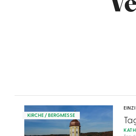
Ve
mehr
dazu
EINZ
KIRCHE / BERGMESSE
1
Ta
KATH