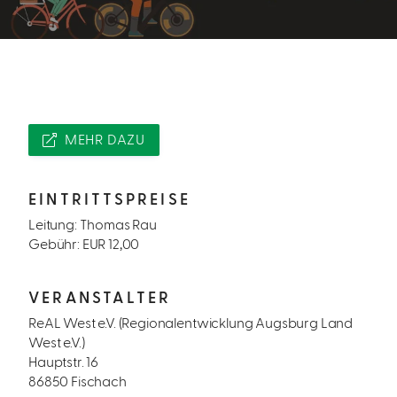
MEHR DAZU
EINTRITTSPREISE
Leitung: Thomas Rau
Gebühr: EUR 12,00
VERANSTALTER
ReAL West e.V. (Regionalentwicklung Augsburg Land
West e.V.)
Hauptstr. 16
86850 Fischach