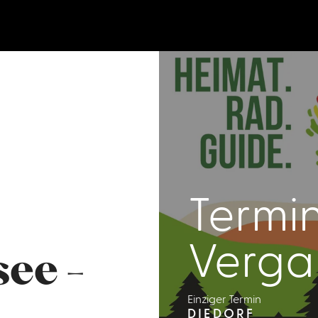
Termin
Verga
ee -
Einziger Termin
DIEDORF