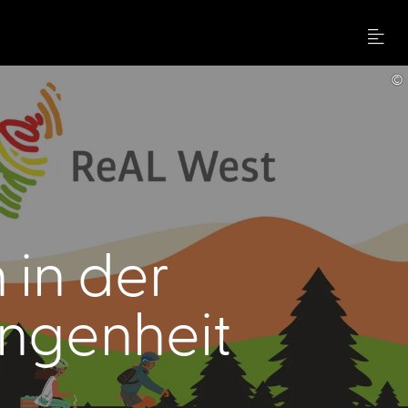
Menu
©
 in der
ngenheit