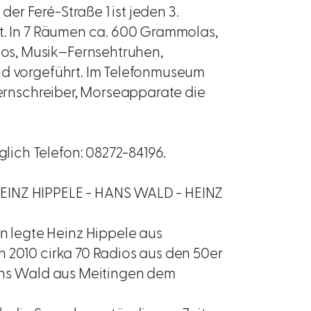
r Feré-Straße 1 ist jeden 3.
et. In 7 Räumen ca. 600 Grammolas,
os, Musik–Fernsehtruhen,
nd vorgeführt. Im Telefonmuseum
Fernschreiber, Morseapparate die
ich Telefon: 08272-84196.
NZ HIPPELE - HANS WALD - HEINZ
 legte Heinz Hippele aus
 2010 cirka 70 Radios aus den 50er
Hans Wald aus Meitingen dem