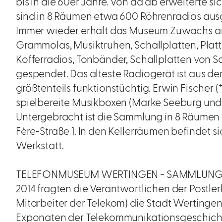
bis in die 60er Jahre. Von da ab erweiterte si
sind in 8 Räumen etwa 600 Röhrenradios ausg
Immer wieder erhält das Museum Zuwachs 
Grammolas, Musiktruhen, Schallplatten, Platt
Kofferradios, Tonbänder, Schallplatten von S
gespendet. Das älteste Radiogerät ist aus dem
größtenteils funktionstüchtig. Erwin Fischer 
spielbereite Musikboxen (Marke Seeburg und 
Untergebracht ist die Sammlung in 8 Räumen 
Fère-Straße 1. In den Kellerräumen befindet s
Werkstatt.
TELEFONMUSEUM WERTINGEN - SAMMLUNG
2014 fragten die Verantwortlichen der Postl
Mitarbeiter der Telekom) die Stadt Wertingen,
Exponaten der Telekommunikationsgeschich