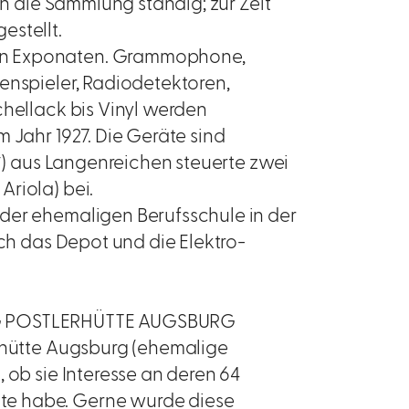
ch die Sammlung ständig; zur Zeit
estellt.
an Exponaten. Grammophone,
enspieler, Radiodetektoren,
chellack bis Vinyl werden
 Jahr 1927. Die Geräte sind
(†) aus Langenreichen steuerte zwei
Ariola) bei.
der ehemaligen Berufsschule in der
ich das Depot und die Elektro-
 POSTLERHÜTTE AUGSBURG
erhütte Augsburg (ehemalige
 ob sie Interesse an deren 64
te habe. Gerne wurde diese